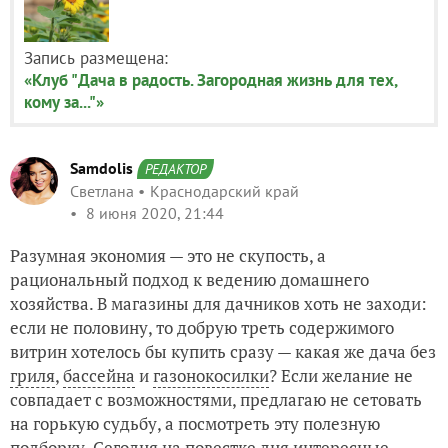
Запись размещена:
«Клуб "Дача в радость. Загородная жизнь для тех,
кому за..."»
Samdolis
РЕДАКТОР
Светлана
Краснодарский край
8 июня 2020, 21:44
Разумная экономия — это не скупость, а
рациональный подход к ведению домашнего
хозяйства. В магазины для дачников хоть не заходи:
если не половину, то добрую треть содержимого
витрин хотелось бы купить сразу — какая же дача без
гриля
,
бассейна
и
газонокосилки
? Если желание не
совпадает с возможностями, предлагаю не сетовать
на горькую судьбу, а посмотреть эту полезную
подборку. Сегодня на повестке дня интересные,