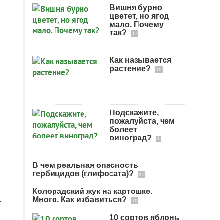
Вишня бурно
цветет, но ягод
мало. Почему
так?
11
Как называется
растение?
10
Подскажите,
пожалуйста, чем
болеет
виноград?
1
В чем реальная опасность
гербицидов (глифосата)?
82
Колорадский жук на картошке.
Много. Как избавиться?
т
10
10 сортов яблонь