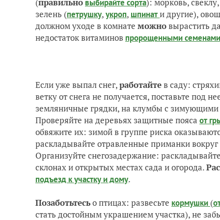
(
правильно
): морковь, свеклу
выбирайте сорта
зелень (
,
,
и другие), ово
петрушку
укроп
шпинат
должном уходе в комнате
можно
вырастить д
недостаток витаминов
пророщенными семенам
Если уже выпал снег,
работайте
в саду: стряхи
ветку от снега не получается, поставьте под н
земляничные грядки, на клумбы с зимующими
Проверяйте на деревьях защитные пояса
от гр
обвяжите их: зимой в группе риска оказывают
раскладывайте отравленные приманки вокруг
Организуйте снегозадержание: раскладывайте 
склонах и открытых местах сада и огорода.
Ра
.
подъезд к участку и дому
Позаботьтесь
о птицах: развесьте
(
кормушки
о
стать достойным украшением участка), не за