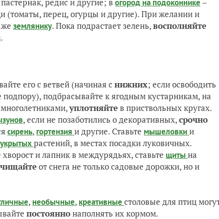
, пастернак, редис и другие; в
–
огород на подоконнике
щи (томаты, перец, огурцы и другие). При желании и
аже
. Пока подрастает зелень,
восполняйте
землянику
.
и
вайте его с ветвей (начиная с
нижних
; если освободить
ее подпору), подбрасывайте к ягодным кустарникам, на
 многолетниками,
уплотняйте
в приствольных кругах.
, если не позаботились о декоративных,
срочно
ызунов
ся
,
и другие. Ставьте
и
сирень
гортензия
мышеловки
растений, в местах посадки луковичных.
укрытых
хворост и лапник в междурядьях, ставьте
на
щиты
счищайте
от снега не только садовые дорожки, но и
,
,
столовые для птиц могу
тличные
необычные
креативные
бывайте
постоянно
наполнять их кормом.