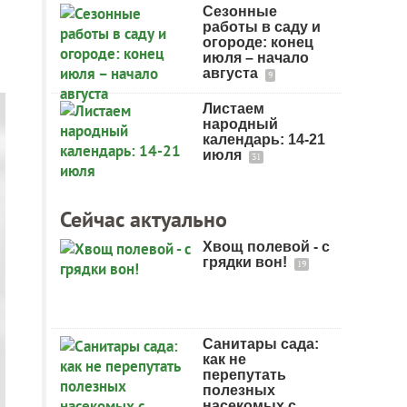
Сезонные
работы в саду и
огороде: конец
июля – начало
августа
9
Листаем
народный
календарь: 14-21
июля
31
Сейчас актуально
Хвощ полевой - с
грядки вон!
19
Санитары сада:
как не
перепутать
полезных
насекомых с