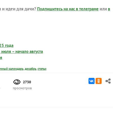
 и идеи для дачи?
или
Подпишитесь на нас
в телеграме
в
25 года
 июля – начало августа
ля
унный календарь
,
декабрь
,
статьи
2730
е
просмотров