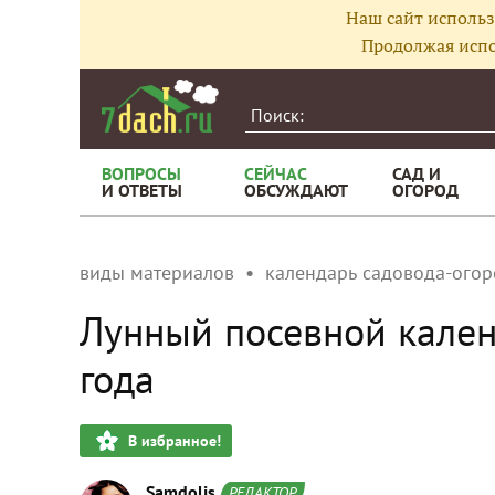
Наш сайт использ
Продолжая испо
ВОПРОСЫ
СЕЙЧАС
САД И
И ОТВЕТЫ
ОБСУЖДАЮТ
ОГОРОД
виды материалов
календарь садовода-ого
Лунный посевной кален
года
В избранное!
Samdolis
РЕДАКТОР