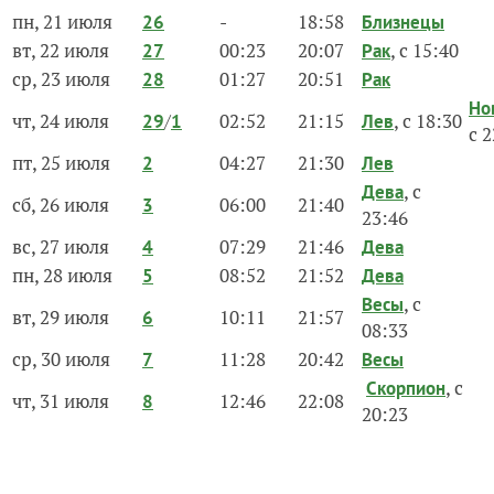
пн, 21 июля
-
18:58
26
Близнецы
вт, 22 июля
00:23
20:07
, с 15:40
27
Рак
ср, 23 июля
01:27
20:51
28
Рак
Но
чт, 24 июля
/
02:52
21:15
, с 18:30
29
1
Лев
с 
пт, 25 июля
04:27
21:30
2
Лев
, с
Дева
сб, 26 июля
06:00
21:40
3
23:46
вс, 27 июля
07:29
21:46
4
Дева
пн, 28 июля
08:52
21:52
5
Дева
, с
Весы
вт, 29 июля
10:11
21:57
6
08:33
ср, 30 июля
11:28
20:42
7
В
есы
, с
Скорпион
чт, 31 июля
12:46
22:08
8
20:23