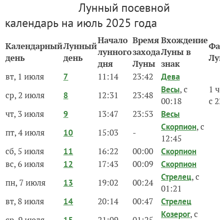
Лунный посевной
календарь на июль 2025 года
Начало
Время
Вхождение
Календарный
Лунный
Фа
лунного
захода
Луны в
день
день
Лу
дня
Луны
знак
вт, 1 июля
11:14
23:42
7
Дева
, с
1 
Весы
ср, 2 июля
12:31
23:48
8
00:18
с 
чт, 3 июля
13:47
23:53
9
Весы
, с
Скорпион
пт, 4 июля
15:03
-
10
12:45
сб, 5 июля
16:22
00:00
11
Скорпион
вс, 6 июля
17:43
00:09
12
Скорпион
, с
Стрелец
пн, 7 июля
19:02
00:24
13
01:21
вт, 8 июля
20:14
00:47
14
Стрелец
, с
Козерог
ср, 9 июля
21:09
01:25