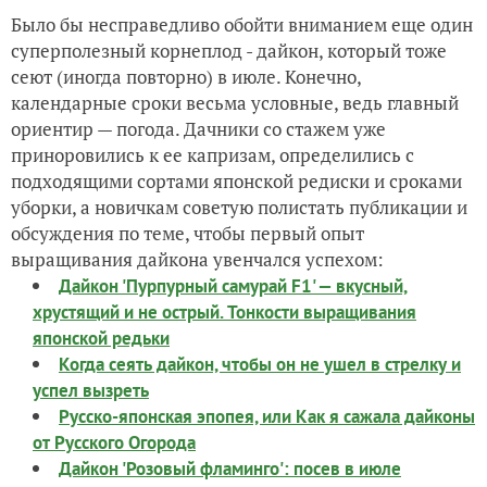
Было бы несправедливо обойти вниманием еще один
суперполезный корнеплод - дайкон, который тоже
сеют (иногда повторно) в июле. Конечно,
календарные сроки весьма условные, ведь главный
ориентир — погода. Дачники со стажем уже
приноровились к ее капризам, определились с
подходящими сортами японской редиски и сроками
уборки, а новичкам советую полистать публикации и
обсуждения по теме, чтобы первый опыт
выращивания дайкона увенчался успехом:
Дайкон 'Пурпурный самурай F1' — вкусный,
хрустящий и не острый. Тонкости выращивания
японской редьки
Когда сеять дайкон, чтобы он не ушел в стрелку и
успел вызреть
Русско-японская эпопея, или Как я сажала дайконы
от Русского Огорода
Дайкон 'Розовый фламинго': посев в июле