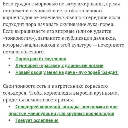
Если грядки с морковью не замульчированы, время
от времени окучивайте ее, чтобы «плечики»
корнеплодов не зеленели. Обычно к середине июля
подходит пора начинать окучивание лука-порея.
Если выращиваете его впервые (или он удается
«тонконогим»), загляните в публикации дачников,
которые нашли подход к этой культуре — почерпнете
немало полезного:
Порей растёт медленно
Лук-порей - красавец с длинными ногами
Новый овощ у меня на даче - лук-порей 'Бандит'
Свои тонкости есть и в агротехнике корневого
сельдерея. Чтобы корнеплоды выросли крупными,
придется немного постараться:
Сельдерей корневой: посадка, подкормки и две
простые манипуляции для крупных корнеплодов
Требует ослепления