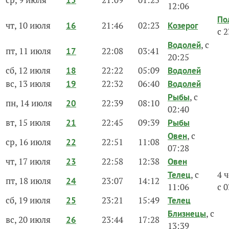
15
12:06
По
чт, 10 июля
21:46
02:23
16
Козерог
с 
, с
Водолей
пт, 11 июля
22:08
03:41
17
20:25
сб, 12 июля
22:22
05:09
18
Водолей
вс, 13 июля
22:32
06:40
19
Водолей
, с
Рыбы
пн, 14 июля
22:39
08:10
20
02:40
вт, 15 июля
22:45
09:39
21
Рыбы
, с
Овен
ср, 16 июля
22:51
11:08
22
07:28
чт, 17 июля
22:58
12:38
23
Овен
, с
4 
Телец
пт, 18 июля
23:07
14:12
24
11:06
с 
сб, 19 июля
23:21
15:49
25
Телец
, с
Близнецы
вс, 20 июля
23:44
17:28
26
13:39