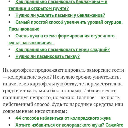
Как правильно пасынковать баклажаны – в
теплице и открытом грунте?
Нужно ли удалять пасынки у баклажанов?
Самый простой способ увеличить урожай огурцов.
Пасынкование
Очень нужна схема формирования огуречного
куста, пасынкования..
Как правильно пасынковать перец сладкий?
Нужно ли пасынковать тыкву?
На картофеле продолжают пировать заморские гости
— колорадские жуки? Их нужно срочно уничтожить,
иначе, съев картофельную ботву, те переместятся на
грядки с томатами и баклажанами. Избавиться от
паршивцев непросто, но можно. Главное — выбрать
действенный способ, будь то народные средства или
современные инсектициды:
44 способа избавиться от колорадского жука
Хотите избавиться от колорадского жука? Сажайте