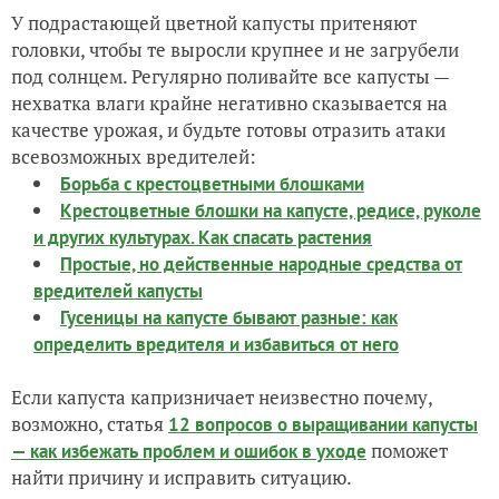
У подрастающей цветной капусты притеняют
головки, чтобы те выросли крупнее и не загрубели
под солнцем. Регулярно поливайте все капусты —
нехватка влаги крайне негативно сказывается на
качестве урожая, и будьте готовы отразить атаки
всевозможных вредителей:
Борьба с крестоцветными блошками
Крестоцветные блошки на капусте, редисе, руколе
и других культурах. Как спасать растения
Простые, но действенные народные средства от
вредителей капусты
Гусеницы на капусте бывают разные: как
определить вредителя и избавиться от него
Если капуста капризничает неизвестно почему,
возможно, статья
12 вопросов о выращивании капусты
поможет
— как избежать проблем и ошибок в уходе
найти причину и исправить ситуацию.