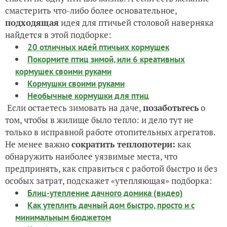
смастерить что-либо более основательное,
подходящая
идея для птичьей столовой наверняка
найдется в этой подборке:
20 отличных идей птичьих кормушек
Покормите птиц зимой, или 6 креативных
кормушек своими руками
Кормушки своими руками
Необычные кормушки для птиц
Если остаетесь зимовать на даче,
позаботьтесь
о
том, чтобы в жилище было тепло: и дело тут не
только в исправной работе отопительных агрегатов.
Не менее важно
сократить теплопотери:
как
обнаружить наиболее уязвимые места, что
предпринять, как справиться с работой быстро и без
особых затрат, подскажет «утепляющая» подборка:
Блиц-утепление дачного домика (видео)
Как утеплить дачный дом быстро, просто и с
минимальным бюджетом