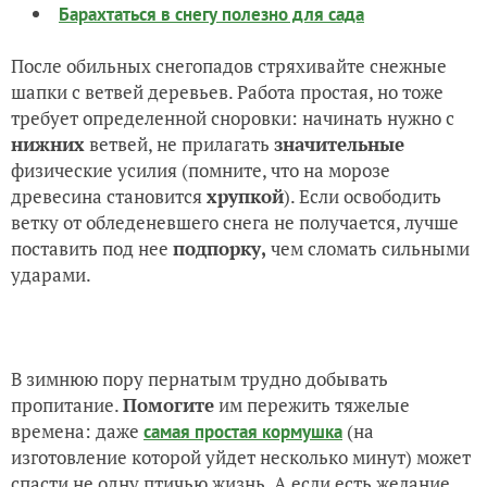
Барахтаться в снегу полезно для сада
После обильных снегопадов стряхивайте снежные
шапки с ветвей деревьев. Работа простая, но тоже
требует определенной сноровки: начинать нужно с
нижних
ветвей, не прилагать
значительные
физические усилия (помните, что на морозе
древесина становится
хрупкой
). Если освободить
ветку от обледеневшего снега не получается, лучше
поставить под нее
подпорку,
чем сломать сильными
ударами.
В зимнюю пору пернатым трудно добывать
пропитание.
Помогите
им пережить тяжелые
времена: даже
(на
самая простая кормушка
изготовление которой уйдет несколько минут) может
спасти не одну птичью жизнь. А если есть желание