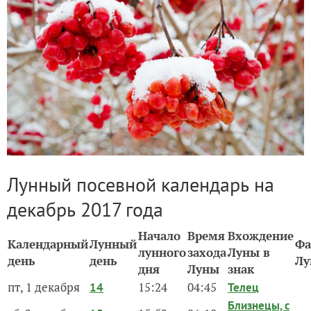
Лунный посевной календарь на
декабрь 2017 года
Начало
Время
Вхождение
Календарный
Лунный
Фа
лунного
захода
Луны в
день
день
Лу
дня
Луны
знак
пт, 1 декабря
15:24
04:45
14
Телец
Близнецы, с