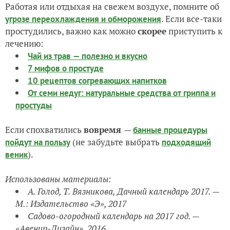
Работая или отдыхая на свежем воздухе, помните об
. Если все-таки
угрозе переохлаждения и обморожения
простудились, важно как можно
скорее
приступить к
лечению:
Чай из трав
—
полезно и вкусно
7 мифов о простуде
10 рецептов согревающих напитков
От семи недуг: натуральные средства от гриппа и
простуды
Если спохватились
вовремя
—
банные процедуры
(не забудьте выбрать
пойдут на пользу
подходящий
).
веник
Использованы материалы:
А. Голод, Т. Вязникова, Дачный календарь 2017. —
М.: Издательство
«Э»
, 2017
Садово-огородный календарь на 2017 год. —
«Авенир-Дизайн», 2016