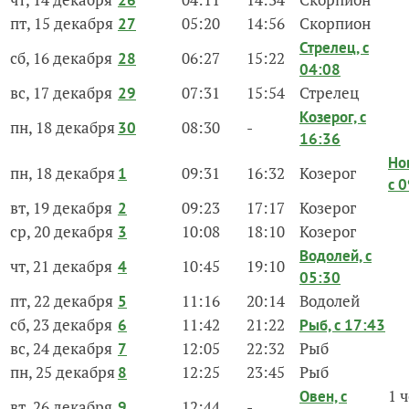
26
пт, 15 декабря
05:20
14:56
Скорпион
27
Стрелец, с
сб, 16 декабря
06:27
15:22
28
04:08
вс, 17 декабря
07:31
15:54
Стрелец
29
Козерог, с
пн, 18 декабря
08:30
-
30
16:36
Но
пн, 18 декабря
09:31
16:32
Козерог
1
с 
вт, 19 декабря
09:23
17:17
Козерог
2
ср, 20 декабря
10:08
18:10
Козерог
3
Водолей, с
чт, 21 декабря
10:45
19:10
4
05:30
пт, 22 декабря
11:16
20:14
Водолей
5
сб, 23 декабря
11:42
21:22
6
Рыб, с 17:43
вс, 24 декабря
12:05
22:32
Рыб
7
пн, 25 декабря
12:25
23:45
Рыб
8
1 
Овен, с
вт, 26 декабря
12:44
-
9