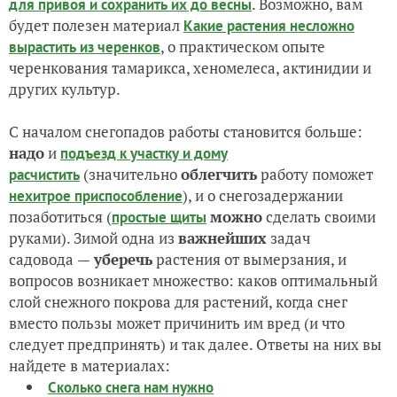
. Возможно, вам
для привоя и сохранить их до весны
будет полезен материал
Какие растения несложно
, о практическом опыте
вырастить из черенков
черенкования тамарикса, хеномелеса, актинидии и
других культур.
С началом снегопадов работы становится больше:
надо
и
подъезд к участку и дому
(значительно
облегчить
работу поможет
расчистить
), и о снегозадержании
нехитрое приспособление
позаботиться (
можно
сделать своими
простые щиты
руками). Зимой одна из
важнейших
задач
садовода
—
уберечь
растения от вымерзания, и
вопросов возникает множество: каков оптимальный
слой снежного покрова для растений, когда снег
вместо пользы может причинить им вред (и что
следует предпринять) и так далее. Ответы на них вы
найдете в материалах:
Сколько снега нам нужно