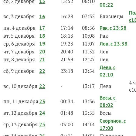
сб, 2 декабря
15:52
06:10
15
00:22
По
вс, 3 декабря
16:28
07:35
Близнецы
16
с1
пн, 4 декабря
17:14
08:56
17
Рак, с 23:38
вт, 5 декабря
18:13
10:08
Рак
18
ср, 6 декабря
19:23
11:07
19
Лев, с 23:38
чт, 7 декабря
20:40
11:52
Лев
20
пт, 8 декабря
21:59
12:27
Лев
21
Дева, с
сб, 9 декабря
23:18
12:54
22
02:10
4 
вс, 10 декабря
-
13:17
Дева
22
с1
Весы, с
пн, 11 декабря
00:34
13:36
23
08:02
вт, 12 декабря
01:48
13:55
Весы
24
Скорпион, с
ср, 13 декабря
03:00
14:14
25
17:00
чт, 14 декабря
04:11
14:34
Скорпион