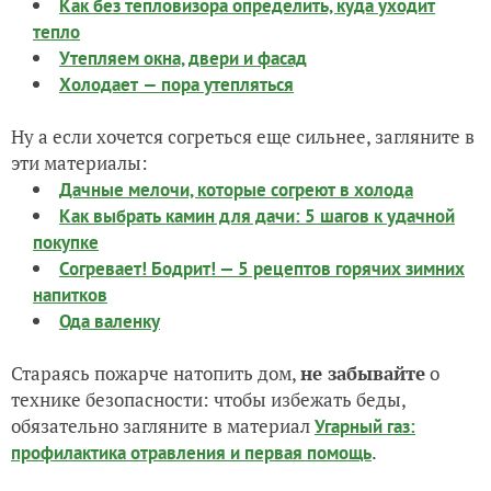
Как без тепловизора определить, куда уходит
тепло
Утепляем окна, двери и фасад
Холодает
—
пора утепляться
Ну а если хочется согреться еще сильнее, загляните в
эти материалы:
Дачные мелочи, которые согреют в холода
Как выбрать камин для дачи: 5 шагов к удачной
покупке
Согревает! Бодрит! — 5 рецептов горячих зимних
напитков
Ода валенку
Стараясь пожарче натопить дом,
не забывайте
о
технике безопасности: чтобы избежать беды,
обязательно загляните в материал
Угарный газ:
.
профилактика отравления и первая помощь