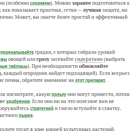
ми (особенно
). Можно
заранее
подготовиться к
слизнями
 как показывает практика, сетки —
лучшая
защита, но
тично. Может, вы знаете более простой и эффективный
:
грядки, с которых собрали урожай
перекапывайте
овощей или
сразу
засевайте
сидератами
(выбрать
евы
). При необходимости
обновляйте
ные таблицы
, каждый огородник найдет подходящий). Если всерьез
о
е почвы, обратите внимание на
.
этот препарат
ала посмотрите, какую
они могут принести, потом
пользу
тве
. Если они ни на что полезное вам не
удобрения
вооружайтесь
и смело вступайте в схватку.
стратегией
вистного
.
пырея
хлите грунт в зоне корней культурных растений.