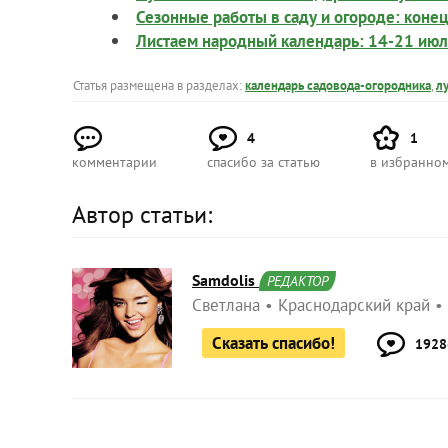
Сезонные работы в саду и огороде: конец
Листаем народный календарь: 14-21 ию
Статья размещена в разделах:
календарь садовода-огородника
,
л
4
1
комментарии
спасибо за статью
в избранно
Автор статьи:
Samdolis
РЕДАКТОР
Светлана
Краснодарский край
Сказать спасибо!
1928