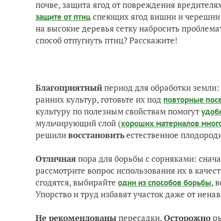
почве, защита ягод от повреждения вредителя
спеющих ягод вишни и черешни;
защите от птиц
на высокие деревья сетку набросить проблема
способ отпугнуть птиц? Расскажите!
Благоприятный
период для обработки земли
ранних культур, готовьте их под
повторные пос
культуру по полезным свойствам помогут
удоб
мульчирующий слой (
хороших материалов мног
решили
восстановить
естественное плодороди
Отличная
пора для борьбы с сорняками: снач
рассмотрите вопрос использования их в качес
сгодятся, выбирайте
, 
один из способов борьбы
Упорство и труд избавят участок даже от нена
Не рекомендованы
пересадки.
Осторожно
ры