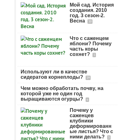
Мой сад. История
создания. 2010
год. 3 сезон-2.
Весна
30
Что с саженцем
яблони? Почему
часть коры
сохнет?
3
Используют ли в качестве
сидератов корнеплоды?
39
Чем можно обработать почву, на
которой уже не один год
выращиваются огурцы?
6
Почему у
саженцев
клубники
деформированн
ые листья? Что с
ними делать?
3