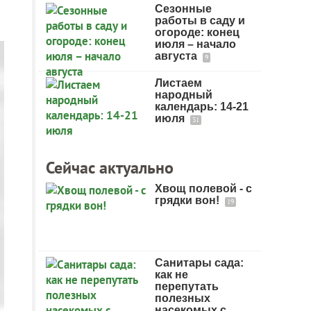
Сезонные
работы в саду и
огороде: конец
июля – начало
августа
9
Листаем
народный
календарь: 14-21
июля
31
Сейчас актуально
Хвощ полевой - с
грядки вон!
19
Санитары сада:
как не
перепутать
полезных
насекомых с