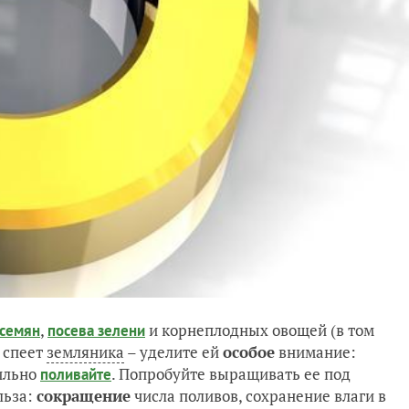
,
и корнеплодных овощей (в том
 семян
посева зелени
х спеет
земляника
– уделите ей
особое
внимание:
ильно
. Попробуйте выращивать ее под
поливайте
льза:
сокращение
числа поливов, сохранение влаги в