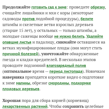
Продолжайте
: проведите
,
готовить сад к зиме
обрезку
счищайте лишайники и мхи с коры (некоторые
садоводы
подобной процедуры),
против
белите
штамбы и скелетные ветви взрослых деревьев
(старше 15 лет), у остальных — только штамбы, а
молодые саженцы вообще
.
не нужно белить
Удаляйте
и падалицу,
снимайте
оставшиеся на
опавшие листья
ветках мумифицированные плоды (они могут стать
),
уничтожайте
обнаруженные
причиной болезней
гнезда и кладки вредителей. В несколько этапов
проводите подзимний
влагозарядный полив
(
оптимальное
время —
). Новичкам
период листопада
наверняка
пригодятся короткие видео о подготовке
к зиме
, обрезке
,
малины
смородины
подкормке
.
плодовых деревьев
Хорошая
пора для сбора корней (корневищ)
. Чтобы
сохранить
целебные
лекарственных растений