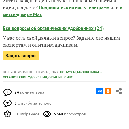
Хотите каждый день получать полезные советы и
идеи для дачи?
или
Подпишитесь на нас
в телеграме
в
!
мессенджере Max
Все вопросы об органических удобрениях (24)
У вас есть свой дачный вопрос? Задайте его нашим
экспертам и опытным дачникам.
Задать вопрос
ВОПРОС РАЗМЕЩЕН В РАЗДЕЛАХ:
,
,
ВОПРОСЫ
БИОПРЕПАРАТЫ
,
ОРГАНИЧЕСКИЕ УДОБРЕНИЯ
ОРГАНИК МИКС
24
комментария
5
спасибо за вопрос
в избранное
5340
просмотров