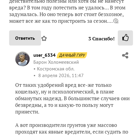
действительно полезны или хотя бы не нанесут
вреда? В том году потестить не удалось… В этом
задумалась. Но оно теперь вот стоит безхозное,
может все же как то пристроить за сезон....🤔
✿
Ответить
3
Спасибо!
user_6334
ДАЧНЫЙ ГУРУ
Барон Холомеевский
Костромская обл.
8 апреля 2026, 11:47
От таких удобрений вред все-же только
кошельку, ну и психологический, в плане
обманутых надежд. В большинстве случаев они
безвредны, а то и какую-то пользу могут
принести.
А вот производители грунтов уже массово
проходят как явные вредители, если судить по