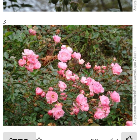
3
✿
Ответить