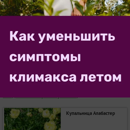
Купальница низкая. Фото с сайта plantarium.ru
Многолетник компактной формы (высотой до 30 см и
шириной до 20 см). Листья 5-лопастные, длиной 2-7
см. Цветки темно-желтые (часто — красные) или
пурпурно-малиновые снаружи, диаметром 2-3,5 см.
Выбирайте семена и саженцы купальниц в нашем
каталоге, где собраны предложения крупных
садовых интернет-магазинов…
Посмотреть подборку
.
посадочного материала купальниц
Купальница Алабастер