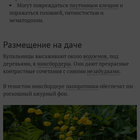
Могут повреждаться
паутинным клещом
и
поражаться головней, пятнистостью и
нематодозом.
Размещение на даче
Купальницы высаживают около
водоемов
, под
деревьями, в
миксбордеры
. Они дают прекрасные
контрастные сочетания с синими
незабудками
.
В тенистом миксбордере
папоротники
обеспечат им
роскошный ажурный фон.