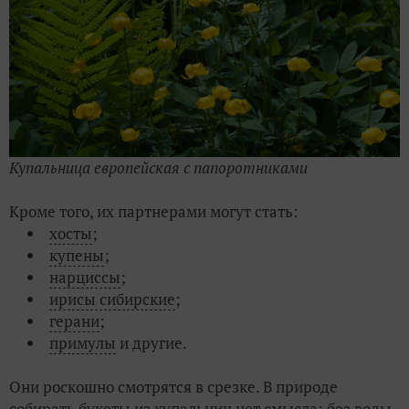
Купальница европейская с папоротниками
Кроме того, их партнерами могут стать:
хосты
;
купены
;
нарциссы
;
ирисы сибирские
;
герани
;
примулы
и другие.
Они роскошно смотрятся в срезке. В природе
собирать букеты из купальниц нет смысла: без воды