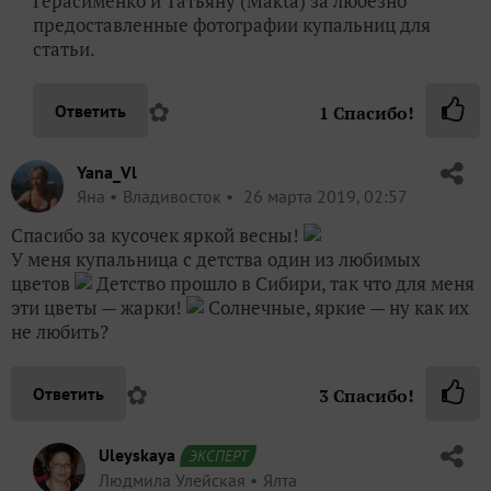
Герасименко и Татьяну (Makta) за любезно
предоставленные фотографии купальниц для
статьи.
✿
Ответить
1
Спасибо!
Yana_Vl
Яна
Владивосток
26 марта 2019, 02:57
Спасибо за кусочек яркой весны!
У меня купальница с детства один из любимых
цветов
Детство прошло в Сибири, так что для меня
эти цветы — жарки!
Солнечные, яркие — ну как их
не любить?
✿
Ответить
3
Спасибо!
Uleyskaya
ЭКСПЕРТ
Людмила Улейская
Ялта