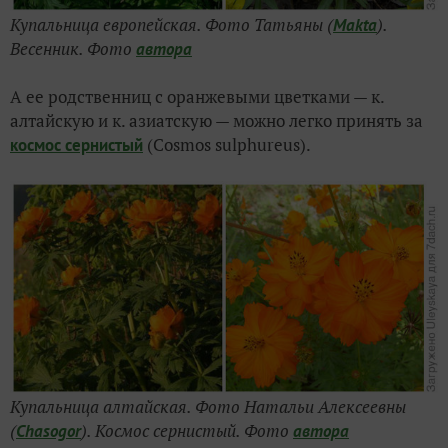
Купальница европейская. Фото Татьяны (
).
Makta
Весенник. Ф
ото
автора
А ее родственниц с оранжевыми цветками — к.
алтайскую и к. азиатскую — можно легко принять за
(Cosmos sulphureus).
космос сернистый
Купальница алтайская. Фото Натальи Алексеевны
(
). Космос сернистый. Ф
ото
Chasogor
автора