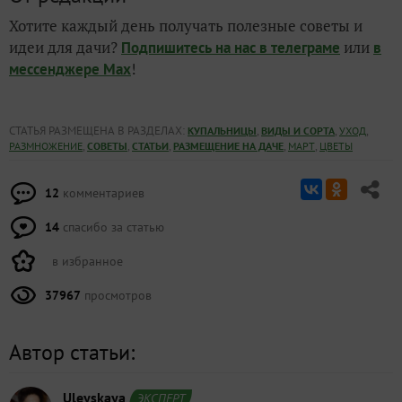
Хотите каждый день получать полезные советы и
идеи для дачи?
или
Подпишитесь на нас
в телеграме
в
!
мессенджере Max
СТАТЬЯ РАЗМЕЩЕНА В РАЗДЕЛАХ:
,
,
,
КУПАЛЬНИЦЫ
ВИДЫ И СОРТА
УХОД
,
,
,
,
,
РАЗМНОЖЕНИЕ
СОВЕТЫ
СТАТЬИ
РАЗМЕЩЕНИЕ НА ДАЧЕ
МАРТ
ЦВЕТЫ
12
комментариев
14
спасибо за статью
в избранное
37967
просмотров
Автор статьи:
Uleyskaya
ЭКСПЕРТ