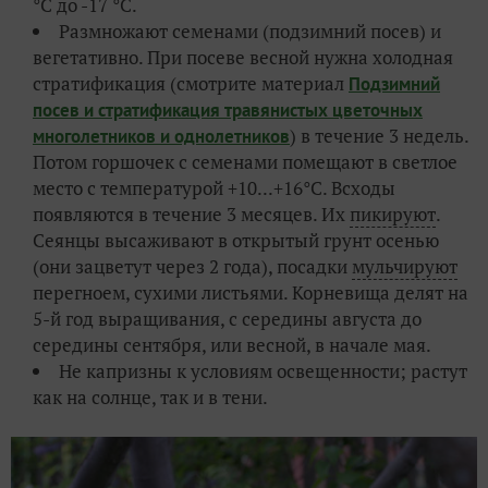
°С до -17 °С.
Размножают семенами (подзимний посев) и
вегетативно. При посеве весной нужна холодная
стратификация (смотрите материал
Подзимний
посев и стратификация травянистых цветочных
) в течение 3 недель.
многолетников и однолетников
Потом горшочек с семенами помещают в светлое
место с температурой +10...+16°С. Всходы
появляются в течение 3 месяцев. Их
пикируют
.
Сеянцы высаживают в открытый грунт осенью
(они зацветут через 2 года), посадки
мульчируют
перегноем, сухими листьями. Корневища делят на
5-й год выращивания, с середины августа до
середины сентября, или весной, в начале мая.
Не капризны к условиям освещенности; растут
как на солнце, так и в тени.