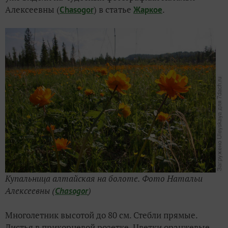
Алексеевны (
) в статье
.
Chasogor
Жаркое
Купальница алтайская на болоте. Фото Натальи
Алексеевны (
)
Chasogor
Многолетник высотой до 80 см. Стебли прямые.
Листья в прикорневой розетке. Цветки оранжевые