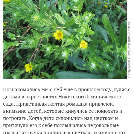
Познакомились мы с ней еще в прошлом году, гуляя с
детьми в окрестностях Никитского ботанического
сада. Приветливая желтая ромашка привлекла
внимание детей, которые кинулись её понюхать и
потрогать. Когда дети склонились над цветком и
притянули его к себе послышались недовольные
голоса: их ручки прилипли к цветкам, и именно это