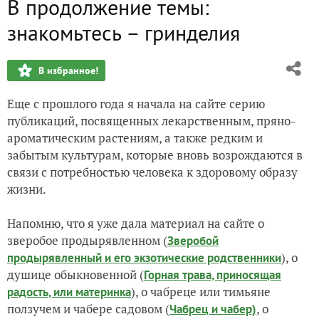
В продолжение темы:
Тематические клумбы
знакомьтесь – гринделия
Недооцененный цветочный однолетник – мимулюс пятни
В избранное!
VI Международная научная конференция «Ландшафтная ар
Еще с прошлого года я начала на сайте серию
Роскошь цветения мелии иранской
публикаций, посвященных лекарственным, пряно-
ароматическим растениям, а также редким и
Подарок любимому сайту – выставка скульптора Владими
забытым культурам, которые вновь возрождаются в
связи с потребностью человека к здоровому образу
жизни.
Напомню, что я уже дала материал на сайте о
зверобое продырявленном (
Зверобой
), о
продырявленный и его экзотические родственники
душице обыкновенной (
Горная трава, приносящая
), о чабреце или тимьяне
радость, или материнка
ползучем и чабере садовом (
, о
Чабрец и чабер)