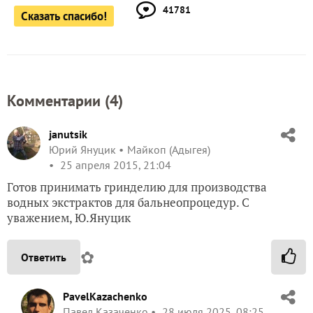
41781
Сказать спасибо!
Комментарии (
4
)
janutsik
Юрий Януцик
Майкоп (Адыгея)
25 апреля 2015, 21:04
Готов принимать гринделию для производства
водных экстрактов для бальнеопроцедур. С
уважением, Ю.Януцик
✿
Ответить
PavelKazachenko
Павел Казаченко
28 июля 2025, 08:25