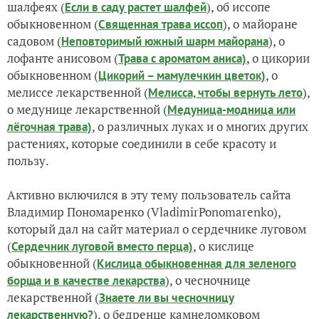
шалфеях (
), об иссопе
Если в саду растет шалфей
обыкновенном (
), о майоране
Священная трава иссоп
садовом (
), о
Неповторимый южный шарм майорана
лофанте анисовом (
, о цикории
Трава с ароматом аниса)
обыкновенном (
, о
Цикорий – мамулечкин цветок)
мелиссе лекарственной (
),
Мелисса, чтобы вернуть лето
о медунице лекарственной (
Медуница-модница или
, о различных луках и о многих других
лёгочная трава)
растениях, которые соединили в себе красоту и
пользу.
Активно включился в эту тему пользователь сайта
Владимир Пономаренко (VladimirPonomarenko),
который дал на сайт материал о сердечнике луговом
(
, о кислице
Сердечник луговой вместо перца)
обыкновенной (
Кислица обыкновенная для зеленого
), о чесночнице
борща и в качестве лекарства
лекарственной (
Знаете ли вы чесночницу
), о бедренце камнеломковом
лекарственную?