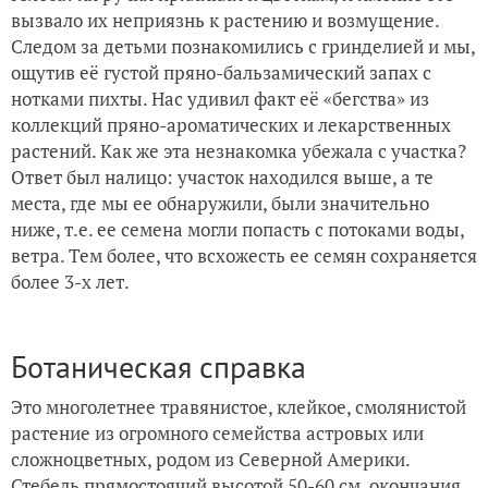
вызвало их неприязнь к растению и возмущение.
Следом за детьми познакомились с гринделией и мы,
ощутив её густой пряно-бальзамический запах с
нотками пихты. Нас удивил факт её «бегства» из
коллекций пряно-ароматических и лекарственных
растений. Как же эта незнакомка убежала с участка?
Ответ был налицо: участок находился выше, а те
места, где мы ее обнаружили, были значительно
ниже, т.е. ее семена могли попасть с потоками воды,
ветра. Тем более, что всхожесть ее семян сохраняется
более 3-х лет.
Ботаническая справка
Это многолетнее травянистое, клейкое, смолянистой
растение из огромного семейства астровых или
сложноцветных, родом из Северной Америки.
Стебель прямостоячий высотой 50-60 см, окончания