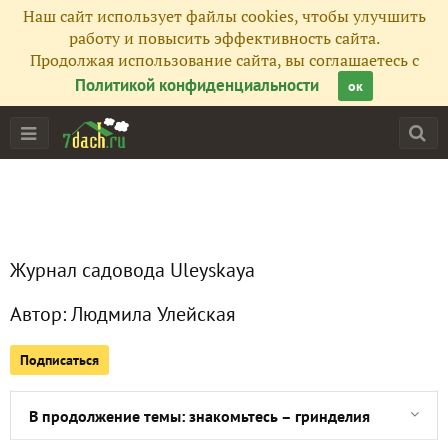
Наш сайт использует файлы cookies, чтобы улучшить
Все публикации
403
работу и повысить эффективность сайта.
Продолжая использование сайта, вы соглашаетесь с
Сейчас обсуждают
Политикой конфиденциальности
ок
Знакомьтесь: родиола розовая, или золотой корень
Знакомьтесь: миррис душистая или кервель испанский
Журнал садовода Uleyskaya
Знакомьтесь: канупер (кануфер) бальзамический
Автор:
Людмила Улейская
Знакомьтесь: энотера двулетняя, или ослинник двулетний
Подписаться
Необычная встреча с цикламеном пурпурным
В продолжение темы: знакомьтесь – гринделия