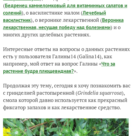
(
Бедренец камнеломковый для витаминных салатов и
), о василистнике малом (
солений
Лечебный
), о веронике лекарственной (
василистник
Вероника
) и о
лекарственная, несущая победу над болезнями
многих других целебных растениях.
Интересные ответы на вопросы о данных растениях
есть у пользователя Галины14 (Galina14), как
например, мой ответ на вопрос Галины «
Что за
».
растение будра плющевидная?
Продолжая эту тему, сегодня я хочу познакомить вас
с гринделией растопыренной (
Grindelia squarrosa
),
смола которой давно используется как прекрасный
фиксатор запахов и как лекарственное средство.