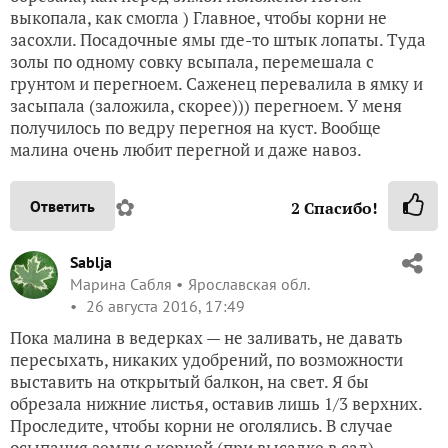
выкопала, как смогла ) Главное, чтобы корни не
засохли. Посадочные ямы где-то
штык лопаты. Туда
золы по одному совку всыпала, перемешала с
грунтом и перегноем. Саженец перевалила в ямку и
засыпала (заложила, скорее))) перегноем. У меня
получилось по ведру перегноя на куст. Вообще
малина очень любит перегной и даже навоз.
✿
Ответить
2
Спасибо!
Sablja
Марина Сабля
Ярославская обл.
26 августа 2016, 17:49
Пока малина в ведерках — не заливать, не давать
пересыхать, никаких удобрений, по возможности
выставить на открытый балкон, на свет. Я бы
обрезала нижние листья, оставив лишь 1/3 верхних.
Проследите, чтобы корни не оголялись. В случае
осыпания земли с корней (при высадке в сад),