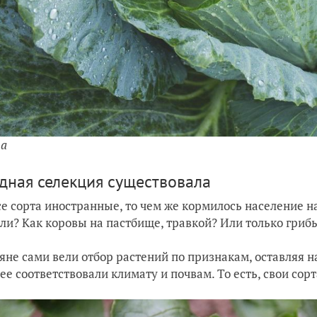
та
дная селекция существовала
се сорта иностранные, то чем же кормилось население н
ли? Как коровы на пастбище, травкой? Или только гриб
яне сами вели отбор растений по признакам, оставляя 
ее соответствовали климату и почвам. То есть, свои со