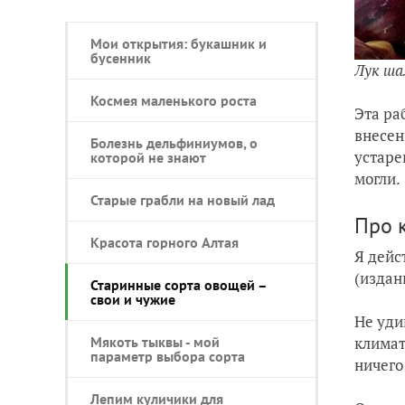
Мои открытия: букашник и
бусенник
Лук ш
Космея маленького роста
Эта ра
внесен
Болезнь дельфиниумов, о
устаре
которой не знают
могли.
Старые грабли на новый лад
Про 
Красота горного Алтая
Я дейс
(издан
Старинные сорта овощей –
свои и чужие
Не уди
Мякоть тыквы - мой
климат
параметр выбора сорта
ничего
Лепим куличики для