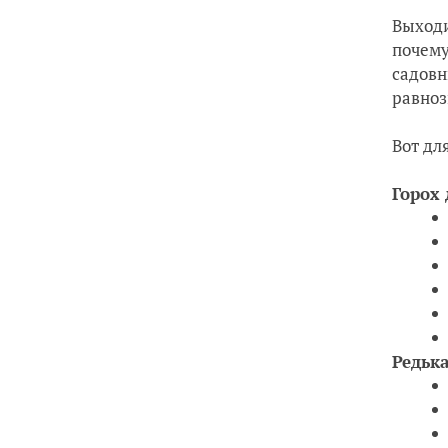
Выходи
почему
садовн
равноз
Вот дл
Горох
Редьк