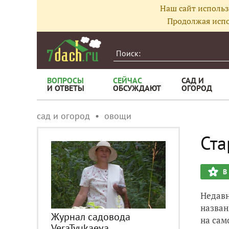
Наш сайт использ
Продолжая испо
ВОПРОСЫ
СЕЙЧАС
САД И
И ОТВЕТЫ
ОБСУЖДАЮТ
ОГОРОД
сад и огород
овощи
Ста
В
Недавн
назван
Журнал садовода
на сам
VeraTyukaeva