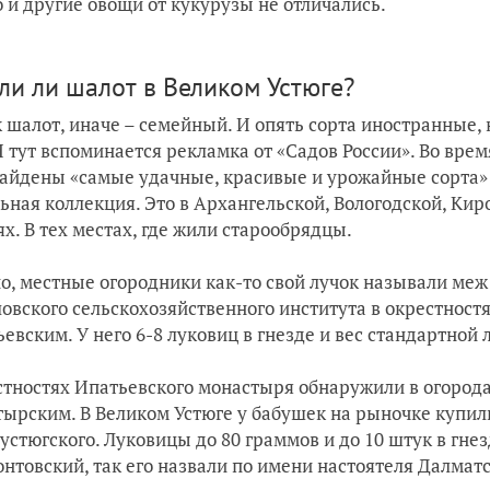
 и другие овощи от кукурузы не отличались.
ли ли шалот в Великом Устюге?
к шалот, иначе – семейный. И опять сорта иностранные,
И тут вспоминается рекламка от «Садов России». Во вре
айдены «самые удачные, красивые и урожайные сорта» 
ьная коллекция. Это в Архангельской, Вологодской, Ки
ях. В тех местах, где жили старообрядцы.
о, местные огородники как-то свой лучок называли меж
овского сельскохозяйственного института в окрестност
евским. У него 6-8 луковиц в гнезде и вес стандартной 
стностях Ипатьевского монастыря обнаружили в огорода
ырским. В Великом Устюге у бабушек на рыночке купил
устюгского. Луковицы до 80 граммов и до 10 штук в гне
нтовский, так его назвали по имени настоятеля Далмат