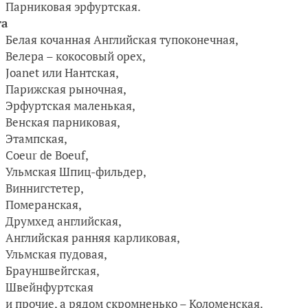
Парниковая эрфуртская.
та
Белая кочанная Английская тупоконечная,
Велера – кокосовый орех,
Joanet или Нантская,
Парижская рыночная,
Эрфуртская маленькая,
Венская парниковая,
Этампская,
Coeur de Boeuf,
Ульмская Шпиц-фильдер,
Виннигстетер,
Померанская,
Друмхед английская,
Английская ранняя карликовая,
Ульмская пудовая,
Брауншвейгская,
Швейнфуртская
и прочие, а рядом скромненько – Коломенская.