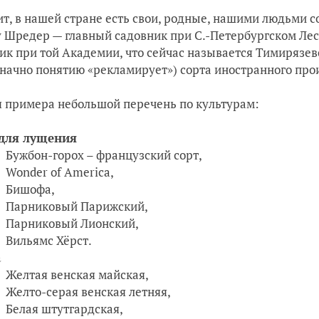
т, в нашей стране есть свои, родные, нашими людьми с
 Шредер — главный садовник при С.-Петербургском Лес
ик при той Академии, что сейчас называется Тимирязевс
начно понятию «рекламирует») сорта иностранного пр
я примера небольшой перечень по культурам:
 для лущения
Бужбон-горох – французский сорт,
Wonder of America,
Бишофа,
Парниковый Парижский,
Парниковый Лионский,
Вильямс Хёрст.
а
Желтая венская майская,
Желто-серая венская летняя,
Белая штутгардская,