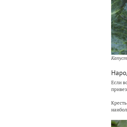
Капус
Наро
Если в
привез
Кресть
наибол