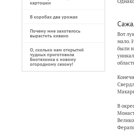
Однако
картошки
В коробах два урожая
Сажа
Почему мне захотелось
Вот лу
вырастить кивано
мало. 
были н
О, сколько нам открытий
чудных приготовила
уникал
Биотехника к новому
област
огородному сезону!
Конечн
Свердл
Макарь
В окре
Монаст
Велико
Ферапо