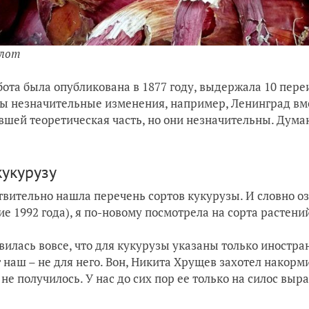
алот
бота была опубликована в 1877 году, выдержала 10 переи
ы незначительные изменения, например, Ленинград вме
вшей теоретическая часть, но они незначительны. Думаю
кукурузу
твительно нашла перечень сортов кукурузы. И словно о
ие 1992 года), я по-новому посмотрела на сорта растени
вилась вовсе, что для кукурузы указаны только иностран
 наш – не для него. Вон, Никита Хрущев захотел накор
 не получилось. У нас до сих пор ее только на силос вы