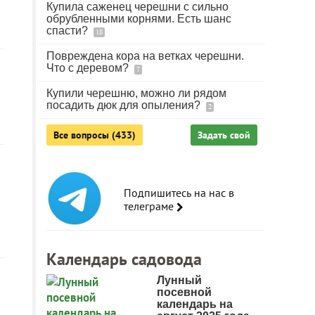
Купила саженец черешни с сильно
обрубленными корнями. Есть шанс
спасти?
18
Повреждена кора на ветках черешни.
Что с деревом?
7
Купили черешню, можно ли рядом
посадить дюк для опыления?
2
Все вопросы (433)
Задать свой
Подпишитесь на нас в
телеграме
Календарь садовода
Лунный
посевной
календарь на