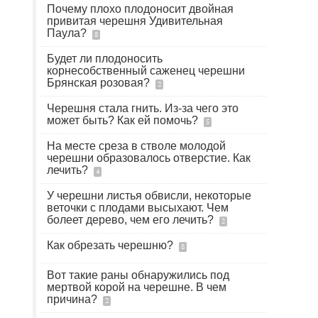
Почему плохо плодоносит двойная
привитая черешня Удивительная
Паула?
8
Будет ли плодоносить
корнесобственный саженец черешни
Брянская розовая?
2
Черешня стала гнить. Из-за чего это
может быть? Как ей помочь?
5
На месте среза в стволе молодой
черешни образовалось отверстие. Как
лечить?
4
У черешни листья обвисли, некоторые
веточки с плодами высыхают. Чем
болеет дерево, чем его лечить?
2
Как обрезать черешню?
8
Вот такие раны обнаружились под
мертвой корой на черешне. В чем
причина?
2