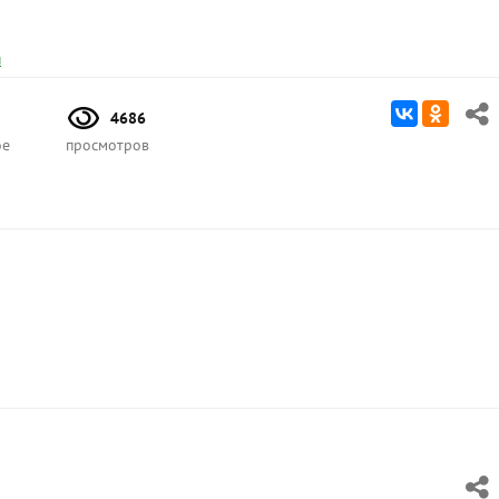
и
4686
ое
просмотров