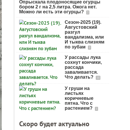
Опрыскала плодоносящие огурцы
бором 2 г на 2,5 литра. Ожога нет.
Можно ли есть эти огурцы?
2
Сезон-2025 (19).
Августовский
разгул
вандализма, или
И тыква слизням
по зубам
5
У рассады лука
сохнут кончики,
рассада
заваливается.
Что делать?
15
У груши на
листьях
коричневые
пятна. Что с
растением?
1
Скоро будет актуально