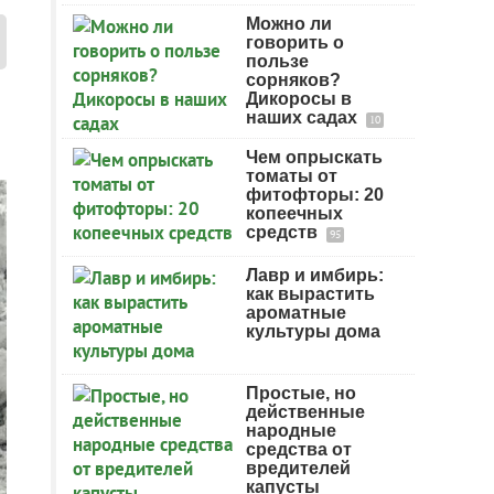
Можно ли
говорить о
пользе
сорняков?
Дикоросы в
наших садах
10
Чем опрыскать
томаты от
фитофторы: 20
копеечных
средств
95
Лавр и имбирь:
как вырастить
ароматные
культуры дома
Простые, но
действенные
народные
средства от
вредителей
капусты