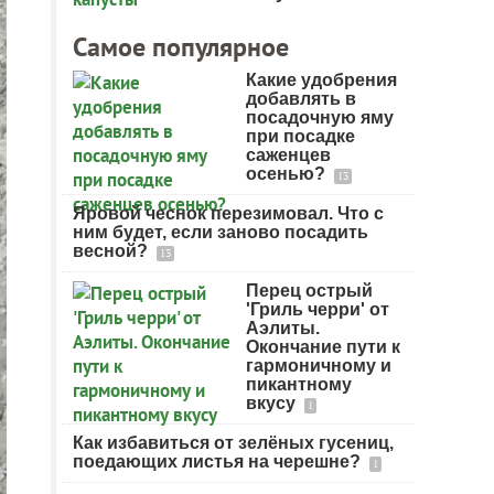
Самое популярное
Какие удобрения
добавлять в
посадочную яму
при посадке
саженцев
осенью?
13
Яровой чеснок перезимовал. Что с
ним будет, если заново посадить
весной?
13
Перец острый
'Гриль черри' от
Аэлиты.
Окончание пути к
гармоничному и
пикантному
вкусу
1
Как избавиться от зелёных гусениц,
поедающих листья на черешне?
1