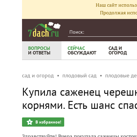
Наш сайт использ
Продолжая испо
ВОПРОСЫ
СЕЙЧАС
САД И
И ОТВЕТЫ
ОБСУЖДАЮТ
ОГОРОД
сад и огород
плодовый сад
плодовые де
Купила саженец череш
корнями. Есть шанс спа
В избранное!
Здравствуйте! Вчера покупала саженцы косточк