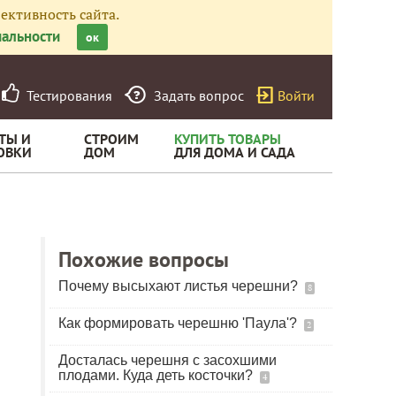
ективность сайта.
альности
ок
Тестирования
Задать вопрос
Войти
ТЫ И
СТРОИМ
КУПИТЬ ТОВАРЫ
ОВКИ
ДОМ
ДЛЯ ДОМА И САДА
Похожие вопросы
Почему высыхают листья черешни?
8
Как формировать черешню 'Паула'?
2
Досталась черешня с засохшими
плодами. Куда деть косточки?
4