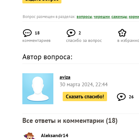
Вопрос размещен в разделах:
вопросы
,
черешни
,
саженцы
,
корн
18
2
комментариев
спасибо за вопрос
в избранн
Автор вопроса:
aviza
30 марта 2024, 22:44
Сказать спасибо!
26
Все ответы и комментарии (
18
)
Aleksandr14