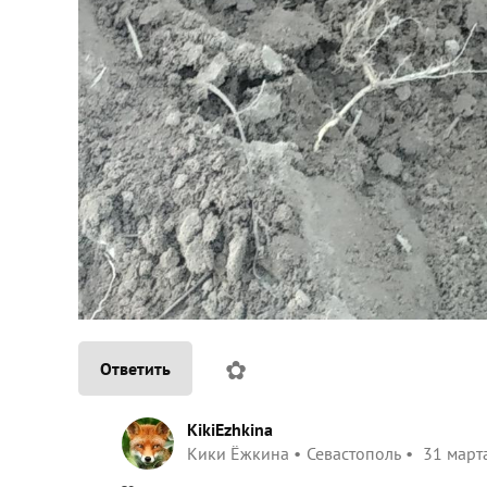
✿
Ответить
KikiEzhkina
Кики Ёжкина
Севастополь
31 марта