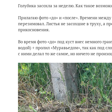
Голубика засохла за неделю. Как такое возмож
Прилагаю фото «до» и «после». Времени между 
перезимовал. Листья не засохшие в труху, а п
прикосновения.
Во время фото «до» под куст внес немного гр
водой) + пролил «Муравьедом», так как под сл
с ними делал то же самое, но ничего не произо