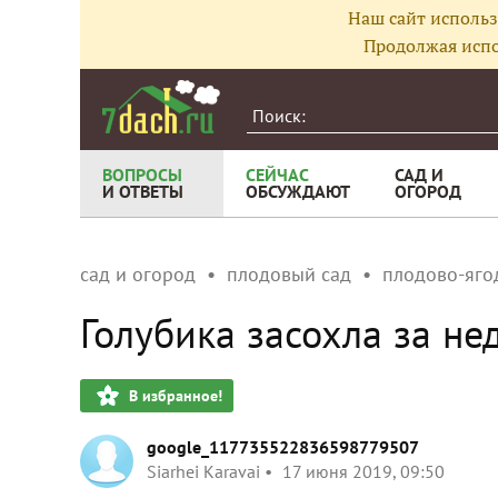
Наш сайт использ
Продолжая испо
ВОПРОСЫ
СЕЙЧАС
САД И
И ОТВЕТЫ
ОБСУЖДАЮТ
ОГОРОД
сад и огород
плодовый сад
плодово-яго
Голубика засохла за не
В избранное!
google_117735522836598779507
Siarhei Karavai
17 июня 2019, 09:50