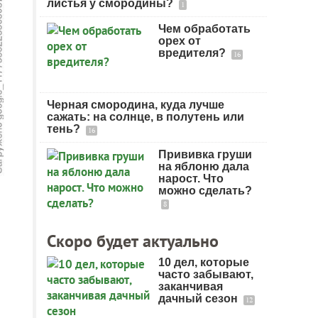
листья у смородины?
1
Чем обработать
орех от
вредителя?
16
Черная смородина, куда лучше
сажать: на солнце, в полутень или
тень?
16
Прививка груши
на яблоню дала
нарост. Что
можно сделать?
8
Скоро будет актуально
10 дел, которые
часто забывают,
заканчивая
дачный сезон
12