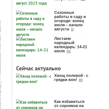
Сезонные
работы в саду и
огороде: конец
июля – начало
августа
9
Листаем
народный
календарь: 14-21
июля
31
Сейчас актуально
Хвощ полевой - с
грядки вон!
19
Как избавиться
от сорняков на