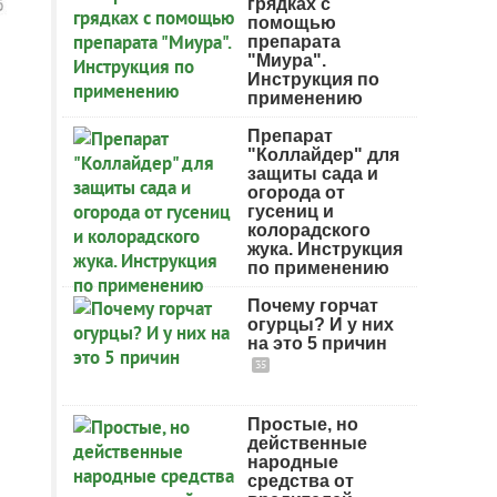
грядках с
помощью
препарата
"Миура".
Инструкция по
применению
Препарат
"Коллайдер" для
защиты сада и
огорода от
гусениц и
колорадского
жука. Инструкция
по применению
Почему горчат
огурцы? И у них
на это 5 причин
35
Простые, но
действенные
народные
средства от