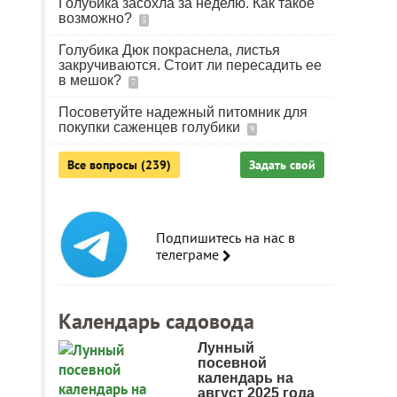
Голубика засохла за неделю. Как такое
возможно?
5
Голубика Дюк покраснела, листья
закручиваются. Стоит ли пересадить ее
в мешок?
7
Посоветуйте надежный питомник для
покупки саженцев голубики
9
Все вопросы (239)
Задать свой
Подпишитесь на нас в
телеграме
Календарь садовода
Лунный
посевной
календарь на
август 2025 года