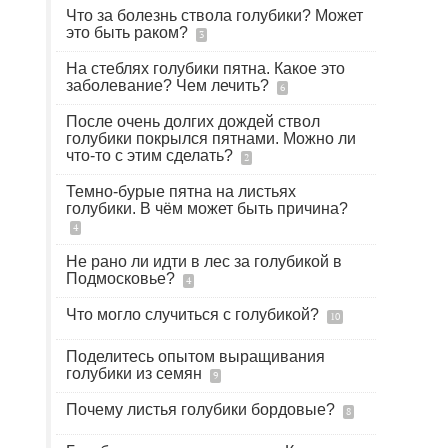
Что за болезнь ствола голубики? Может
это быть раком?
3
На стеблях голубики пятна. Какое это
заболевание? Чем лечить?
6
После очень долгих дождей ствол
голубики покрылся пятнами. Можно ли
что-то с этим сделать?
2
Темно-бурые пятна на листьях
голубики. В чём может быть причина?
4
Не рано ли идти в лес за голубикой в
Подмосковье?
4
Что могло случиться с голубикой?
10
Поделитесь опытом выращивания
голубики из семян
9
Почему листья голубики бордовые?
8