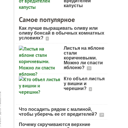
вредителей
капусты
Самое популярное
Как лучше выращивать оливу или
оливу бонсай в обычных комнатных
условиях?
6
Листья на яблоне
стали
коричневыми.
Можно ли спасти
яблоню?
25
Кто объел листья
у вишни и
черешни?
4
Что посадить рядом с малиной,
чтобы уберечь ее от вредителей?
39
Почему скручиваются верхние