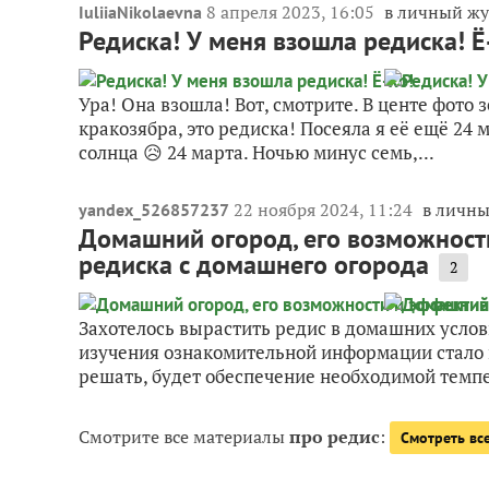
8 апреля 2023, 16:05
в личный ж
IuliiaNikolaevna
Редиска! У меня взошла редиска! Ё
Ура! Она взошла! Вот, смотрите. В центе фото 
кракозябра, это редиска! Посеяла я её ещё 24 
солнца 😥 24 марта. Ночью минус семь,...
22 ноября 2024, 11:24
в личн
yandex_526857237
Домашний огород, его возможности
редиска с домашнего огорода
2
Захотелось вырастить редис в домашних услов
изучения ознакомительной информации стало 
решать, будет обеспечение необходимой темпе
Смотрите все материалы
про редис
:
Смотреть вс