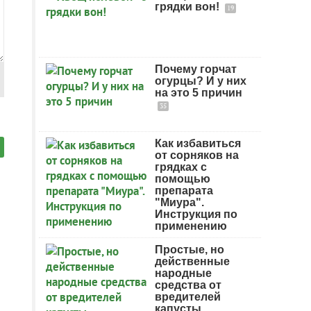
грядки вон!
19
Почему горчат
огурцы? И у них
на это 5 причин
35
Как избавиться
от сорняков на
грядках с
помощью
препарата
"Миура".
Инструкция по
применению
Простые, но
действенные
народные
средства от
вредителей
капусты