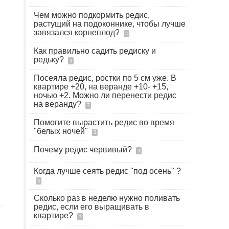
Чем можно подкормить редис,
растущий на подоконнике, чтобы лучше
завязался корнеплод?
2
Как правильно садить редиску и
редьку?
3
Посеяла редис, ростки по 5 см уже. В
квартире +20, на веранде +10- +15,
ночью +2. Можно ли перенести редис
на веранду?
7
Помогите вырастить редис во время
"белых ночей"
3
Почему редис червивый?
4
Когда лучше сеять редис "под осень" ?
3
Сколько раз в неделю нужно поливать
редис, если его выращивать в
квартире?
2