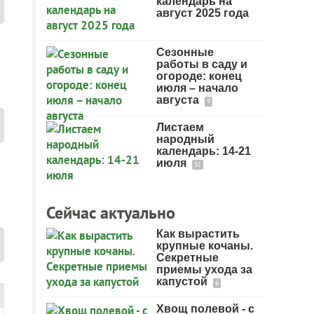
календарь на
август 2025 года
Сезонные
работы в саду и
огороде: конец
июля – начало
августа
9
Листаем
народный
календарь: 14-21
июля
31
Сейчас актуально
Как вырастить
крупные кочаны.
Секретные
приемы ухода за
капустой
6
Хвощ полевой - с