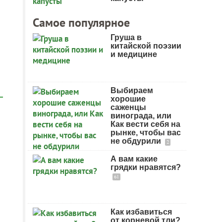
Самое популярное
Груша в
китайской поэзии
и медицине
Выбираем
хорошие
саженцы
винограда, или
Как вести себя на
рынке, чтобы вас
не обдурили
2
А вам какие
грядки нравятся?
61
Как избавиться
от корневой тли?