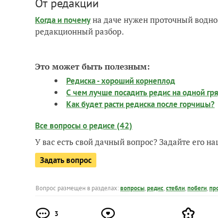
От редакции
на даче нужен проточный водно
Когда и почему
редакционный разбор.
Это может быть полезным:
Редиска - хороший корнеплод
С чем лучше посадить редис на одной гр
Как будет расти редиска после горчицы?
Все вопросы о редисе (42)
У вас есть свой дачный вопрос? Задайте его 
Задать вопрос
Вопрос размещен в разделах:
вопросы
,
редис
,
стебли
,
побеги
,
пр
3