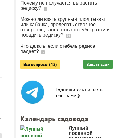
Почему не получается вырастить
редиску?
2
Можно ли взять крупный плод тыквы
или кабачка, проделать сквозное
отверстие, заполнить его субстратом и
посадить редиску?
16
Что делать, если стебель редиса
падает?
3
Все вопросы (42)
Задать свой
Подпишитесь на нас в
телеграме
н
Календарь садовода
Лунный
посевной