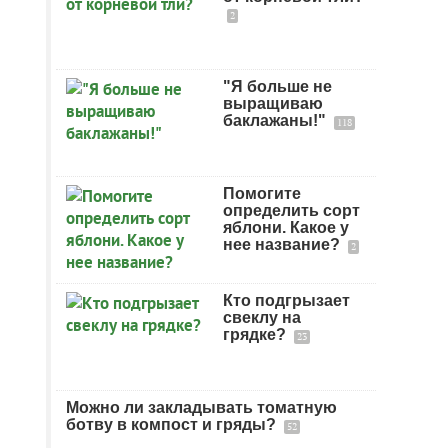
2
"Я больше не
выращиваю
баклажаны!"
118
Помогите
определить сорт
яблони. Какое у
нее название?
2
Кто подгрызает
свеклу на
грядке?
23
Можно ли закладывать томатную
ботву в компост и гряды?
52