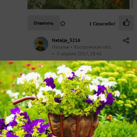
✿
Ответить
1
Спасибо!
Natalja_3216
Наталья
Костромская обл.
5 апреля 2017, 18:41
Спасибо — тогда точно попробую)
✿
Ответить
tak1956
Taта
Калуга
5 апреля 2017, 17:05
Надежда, конечно, сажайте, пока виноград не
разрастается. Зачем пустовать теплице? И винограду
это никак не повредит. Томатам как раз будет, они
сырость не любят, и виноград тоже в сухости