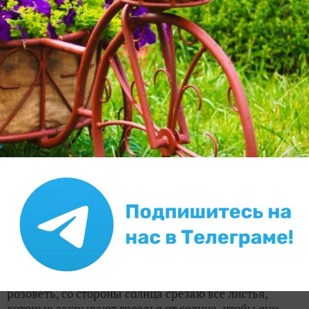
держатель рекомендуется, чтобы не заболел. После
полива мульчируйте сухой травой или чем еще.
✿
Ответить
Khalilov-f
ЭКСПЕРТ
Франс Хасанович Халилов
Бугульма
5 апреля 2017, 17:13
Я излагаю мнение северного виноградаря. Виноград
ягода солнца. А у нас солнце не узбекестанское. Если
и виноград и фасоль будут виться по одной шпалере,
винограду, чтобы набрать сладость, вкус, нашего
солнца будет не достаточно. А если вместе посадить,
а фасоли предоставить виться другую шпалеру,
сзади лоз винограда, то есть севернее, еще одну
шпалеру, это будет как раз. Я и так, как начинает
созревать виноград, черный сорт темнеть, розовый
розоветь, со стороны солнца срезаю все листья,
которые закрывают гроздья от солнца, чтобы они