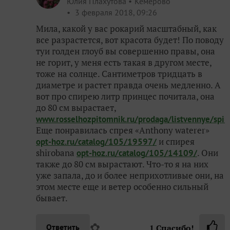
Юлия Плахутова
Кемерово
3 февраля 2018, 09:26
Мила, какой у вас рокарий масштабный, как
все разрастется, вот красота будет! По поводу
туи голден глоуб вы совершенно правы, она
не горит, у меня есть такая в другом месте,
тоже на солнце. Сантиметров тридцать в
диаметре и растет правда очень медленно. А
вот про спирею литр принцес почитала, она
до 80 см вырастает,
www.rosselhozpitomnik.ru/prodaga/listvennye/spire
Еще понравилась спрея «Anthony waterer»
и спирея
opt-hoz.ru/catalog/105/19597/
shirobana
. Они
opt-hoz.ru/catalog/105/14109/
также до 80 см вырастают. Что-то я на них
уже запала, до и более неприхотливые они, на
этом месте еще и ветер особенно сильный
бывает.
✿
Ответить
1
Спасибо!