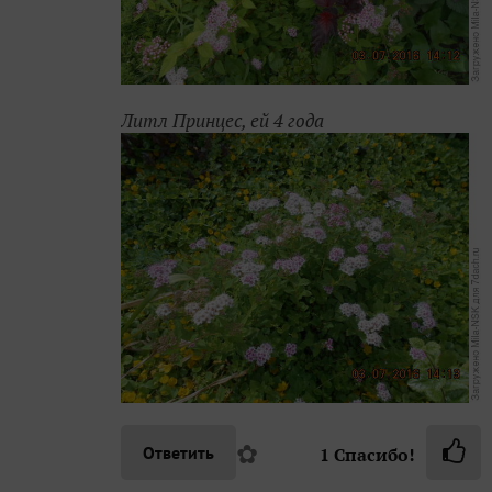
Литл Принцес, ей 4 года
✿
Ответить
1
Спасибо!