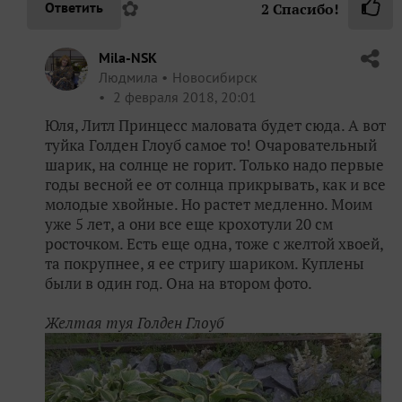
✿
Ответить
2
Спасибо!
Mila-NSK
Людмила
Новосибирск
2 февраля 2018, 20:01
Юля, Литл Принцесс маловата будет сюда. А вот
туйка Голден Глоуб самое то! Очаровательный
шарик, на солнце не горит. Только надо первые
годы весной ее от солнца прикрывать, как и все
молодые хвойные. Но растет медленно. Моим
уже 5 лет, а они все еще крохотули 20 см
росточком. Есть еще одна, тоже с желтой хвоей,
та покрупнее, я ее стригу шариком. Куплены
были в один год. Она на втором фото.
Желтая туя Голден Глоуб