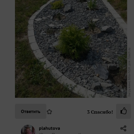
✿
Ответить
3
Спасибо!
plahutova