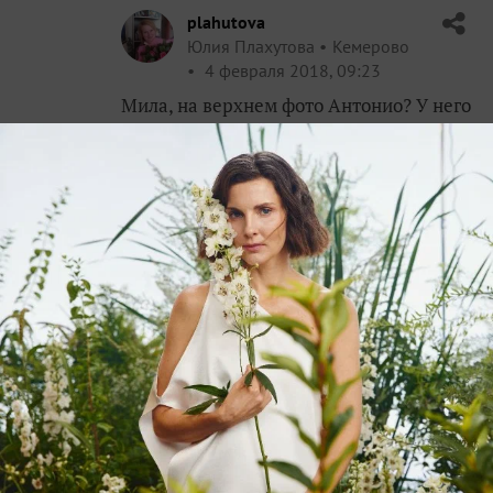
plahutova
Юлия Плахутова
Кемерово
4 февраля 2018, 09:23
Мила, на верхнем фото Антонио? У него
цветочки темнее, чем у Принцесс? Или
такие же? на фото в Им цветы у Антонио
малиновые.
✿
Ответить
Mila-NSK
Людмила
Новосибирск
4 февраля 2018, 11:44
Нет, это не Атонио. У этой спиреи листья
светло-зеленые и цветки розовые. А у
Атонио листья темнее и цветочки
малиновые. Просто у меня фотоаппарат
правильный цвет не передает. Антонио