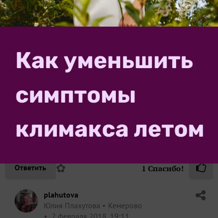
у меня сидит в другом месте. Я его не
фотографировала. У принцессы цветки
ярко-розовые. Она у меня когда цветет,
выглядит, как цветущий шар. А этом
году сфотографирую ее в полном цвету
✿
Ответить
1
Спасибо!
Solan
Светлана
Ростов-на-Дону
2 февраля 2018, 17:22
А что у вас растет крайним справа? Очень красиво!
✿
Ответить
1
Спасибо!
plahutova
Юлия Плахутова
Кемерово
2 февраля 2018, 19:11