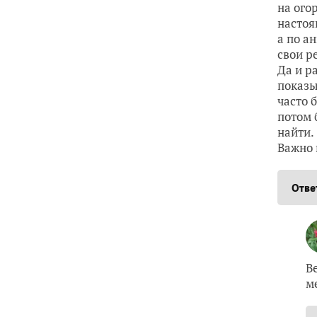
на ого
настоя
а по а
свои р
Да и р
показы
часто 
потом 
найти.
Важно 
Отве
В
м