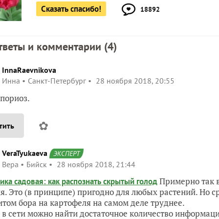
Сказать спасибо!
18892
тветы и комментарии (
4
)
InnaRaevnikova
Инна
Санкт-Петербург
28 ноября 2018, 20:55
пориоз.
✿
тить
VeraTyukaeva
ЭКСПЕРТ
Вера
Бийск
28 ноября 2018, 21:44
Примерно так в
ика садовая: как распознать скрытый голод
я. Это (в принципе) пригодно для любых растений. Но с
том бора на картофеля на самом деле труднее.
 в сети можно найти достаточное количество информации