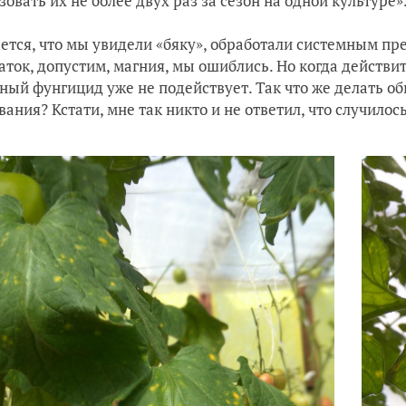
зовать их не более двух раз за сезон на одной культуре»
ется, что мы увидели «бяку», обработали системным препа
аток, допустим, магния, мы ошиблись. Но когда действи
ный фунгицид уже не подействует. Так что же делать о
вания? Кстати, мне так никто и не ответил, что случилось