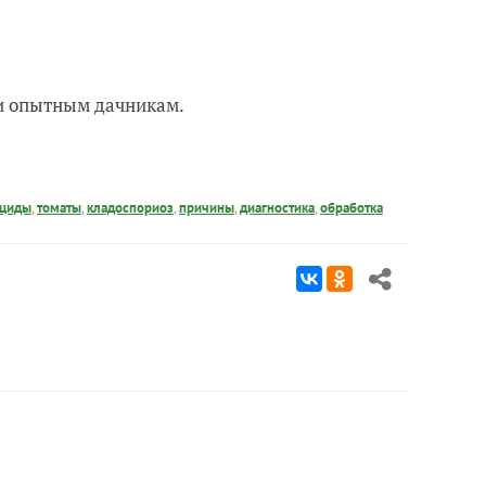
 и опытным дачникам.
ициды
,
томаты
,
кладоспориоз
,
причины
,
диагностика
,
обработка