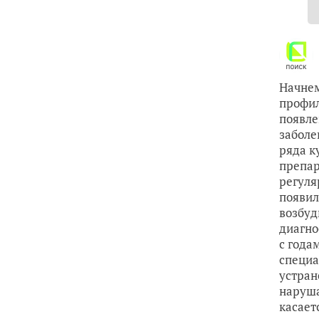
Начнем
профил
появле
заболе
ряда к
препар
регуля
появил
возбуд
диагно
с года
специа
устран
наруша
касает