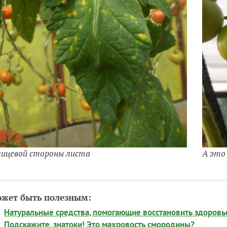
ицевой стороны листа
А это
ожет быть полезным:
Натуральные средства, помогающие восстановить здоровь
Подскажите, знатоки! Это махровость смородины?