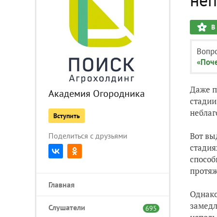
В
Вопро
«Поче
Даже п
Академия Огородника
стадии
неблаг
Вступить
Вот вы
Поделиться с друзьями
стадия
способ
протяж
Главная
Однако
замедл
Слушатели
695