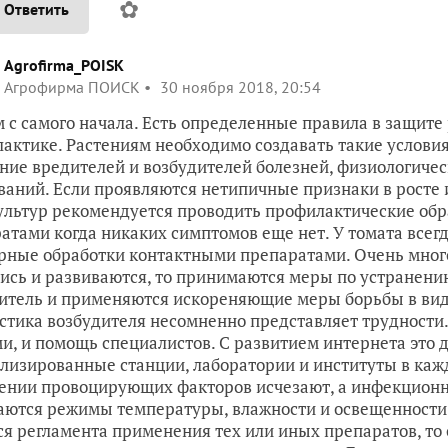
✿
Ответить
Agrofirma_POISK
Агрофирма ПОИСК
30 ноября 2018, 20:54
 с самого начала. Есть определенные правила в защите 
актике. Растениям необходимо создавать такие условия
ние вредителей и возбудителей болезней, физиологиче
ваний. Если проявляются нетипичные признаки в росте и
ультур рекомендуется проводить профилактические об
атами когда никаких симптомов еще нет. У томата всег
рные обработки контактными препаратами. Очень много
ись и развиваются, то принимаются меры по устранен
итель и применяются искореняющие меры борьбы в виде
стика возбудителя несомненно представляет трудности.
ми, и помощь специалистов. С развитием интернета это д
лизированные станции, лаборатории и институты в ка
ении провоцирующих факторов исчезают, а инфекцион
ются режимы температуры, влажности и освещенности.
ся регламента применения тех или иных препаратов, т