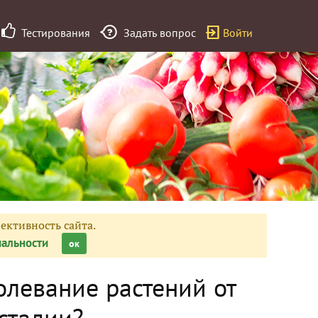
Тестирования
Задать вопрос
Войти
ективность сайта.
альности
ок
олевание растений от
стадии?