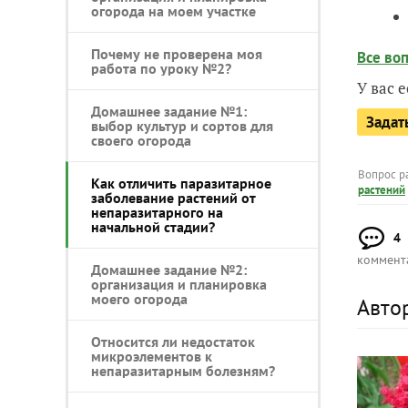
огорода на моем участке
Почему не проверена моя
Все воп
работа по уроку №2?
У вас 
Домашнее задание №1:
Задат
выбор культур и сортов для
своего огорода
Вопрос р
Как отличить паразитарное
растений
заболевание растений от
непаразитарного на
начальной стадии?
4
коммент
Домашнее задание №2:
организация и планировка
моего огорода
Авто
Относится ли недостаток
микроэлементов к
непаразитарным болезням?