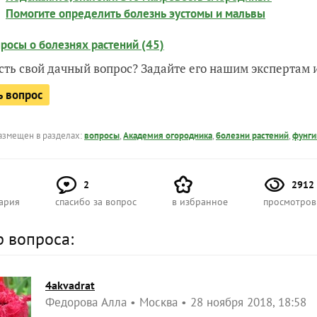
Помогите определить болезнь эустомы и мальвы
росы о болезнях растений (45)
есть свой дачный вопрос? Задайте его нашим экспертам
ь вопрос
азмещен в разделах:
вопросы
,
Академия огородника
,
болезни растений
,
фунг
2
2912
ария
спасибо за вопрос
в избранное
просмотров
р вопроса:
4akvadrat
Федорова Алла
Москва
28 ноября 2018, 18:58