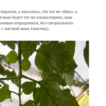
.
ратом, а оказалось, что это не «бяка», а
тельно будет тот же кладоспориоз, наш
бычным огородникам, без специального
 с листвой моих томатов)).