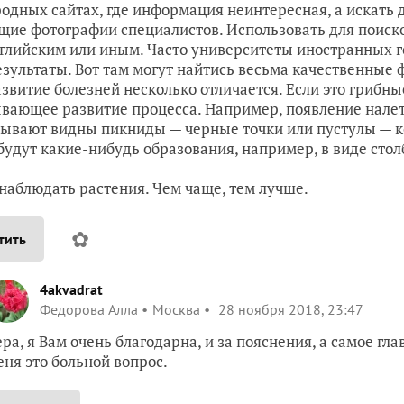
родных сайтах, где информация неинтересная, а искать 
щие фотографии специалистов. Использовать для поисков
нглийским или иным. Часто университеты иностранных 
езультаты. Вот там могут найтись весьма качественные 
азвитие болезней несколько отличается. Если это грибны
вающее развитие процесса. Например, появление налета
бывают видны пикниды — черные точки или пустулы — ко
будут какие-нибудь образования, например, в виде столб
наблюдать растения. Чем чаще, тем лучше.
✿
тить
4akvadrat
Федорова Алла
Москва
28 ноября 2018, 23:47
ера, я Вам очень благодарна, и за пояснения, а самое гл
еня это больной вопрос.