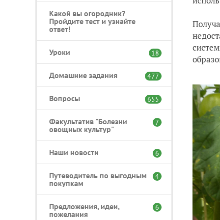
исполь
Какой вы огородник?
Пройдите тест и узнайте
Получа
ответ!
недост
систем
Уроки
18
образо
Домашние задания
477
Вопросы
655
Факультатив "Болезни
7
овощных культур"
Наши новости
6
Путеводитель по выгодным
4
покупкам
Предложения, идеи,
6
пожелания