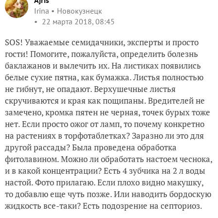
Ajris
Irina
Новокузнецк
22 марта 2018, 08:45
SOS! Уважаемые семидачники, эксперты и просто
гости! Помогите, пожалуйста, определить болезнь
баклажанов и вылечить их. На листиках появились
белые сухие пятна, как бумажка. Листья полностью
не гибнут, не опадают. Верхушечные листья
скручиваются и края как пощипаны. Вредителей не
замечено, кромка пятен не черная, точек бурых тоже
нет. Если просто ожог от ламп, то почему конкретно
на растениях в торфотаблетках? Заразно ли это для
другой рассады? Была проведена обработка
фитолавином. Можно ли обработать настоем чеснока,
и в какой концентрации? Есть 4 зубчика на 2 л воды
настой. Фото прилагаю. Если плохо видно макушку,
то добавлю еще чуть позже. Или наводить бордоскую
жидкость все-таки? Есть подозрение на септориоз.