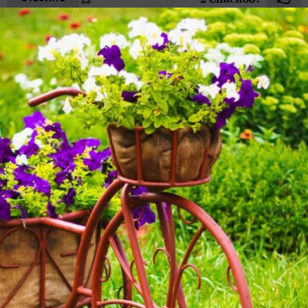
Пожалуйста, оставьте комментарий
Внимание!
Если у вас есть свой вопрос, задайте его
специальной форме
отдельно, в
Ваш E-mail:
Или через:
добавить комментарий