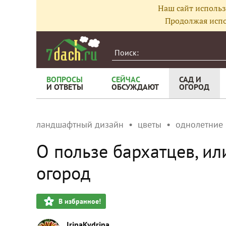
Наш сайт использ
Продолжая испо
ВОПРОСЫ
СЕЙЧАС
САД И
И ОТВЕТЫ
ОБСУЖДАЮТ
ОГОРОД
ландшафтный дизайн
цветы
однолетние
О пользе бархатцев, ил
огород
В избранное!
IrinaKydrina