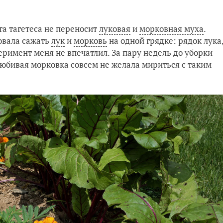
та тагетеса не переносит
луковая
и
морковная муха
.
овала сажать
лук
и
морковь
на одной грядке: рядок лука
перимент меня не впечатлил. За пару недель до уборки
любивая морковка совсем не желала мириться с таким