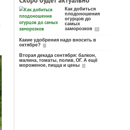
Скоро будет актуально
Как добиться
плодоношения
огурцов до
,
самых
заморозков
55
Какие удобрения надо вносить в
октябре?
1
Вторая декада сентября: балкон,
малина, томаты, полив, ОГ. А ещё
мороженое, пицца и цены
6