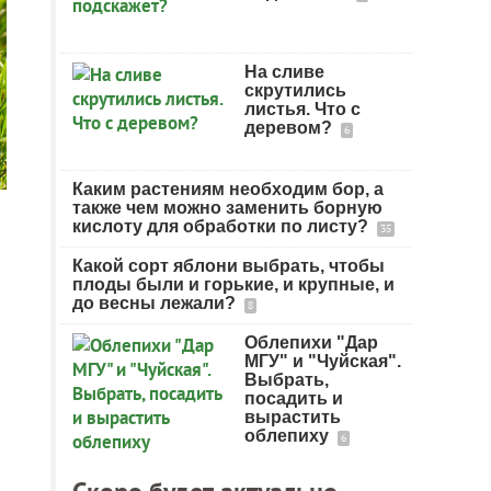
На сливе
скрутились
листья. Что с
деревом?
6
Каким растениям необходим бор, а
также чем можно заменить борную
кислоту для обработки по листу?
35
Какой сорт яблони выбрать, чтобы
плоды были и горькие, и крупные, и
до весны лежали?
8
Облепихи "Дар
МГУ" и "Чуйская".
Выбрать,
посадить и
вырастить
облепиху
6