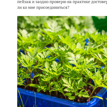
пейзаж и заодно проверю на практике достоверн
ли ко мне присоединиться?