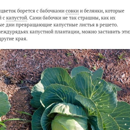
 цветок борется с бабочками
совки
и белянки, которые
й с
капустой
. Сами бабочки не так страшны, как их
ные дни превращающие капустные листья в решето.
междурядьях капустной плантации, можно заставить эти
другие края.