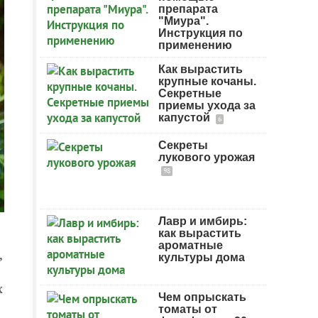
препарата
"Миура".
Инструкция по
применению
Как вырастить
крупные кочаны.
Секретные
приемы ухода за
капустой
6
Секреты
лукового урожая
98
Лавр и имбирь:
как вырастить
ароматные
,
культуры дома
х
Чем опрыскать
томаты от