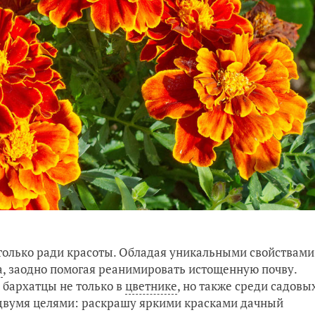
только ради красоты. Обладая уникальными свойствами
а
, заодно помогая реанимировать истощенную почву.
 бархатцы не только в
цветнике
, но также среди садовы
с двумя целями: раскрашу яркими красками дачный