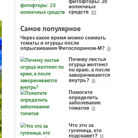
е
фитофторы: 20
копеечных
средств
95
Самое популярное
Через какое время можно снимать
томаты и огурцы после
опрыскивания Фитоспорином-М?
7
Почему листья
огурца желтеют
по краю, а после
заворачиваются
внутрь?
1
Помогите
определить
заболевание
томатов
3
Что это за
гусеница, кто
подскажет?
2