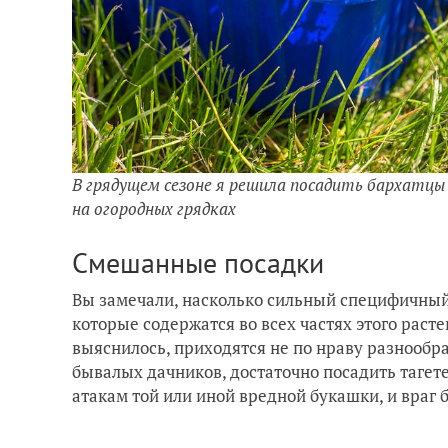
В грядущем сезоне я решила посадить бархатцы 
на огородных грядках
Смешанные посадки
Вы замечали, насколько сильный специфичны
которые содержатся во всех частях этого раст
выяснилось, приходятся не по нраву разнооб
бывалых дачников, достаточно посадить тагете
атакам той или иной вредной букашки, и враг