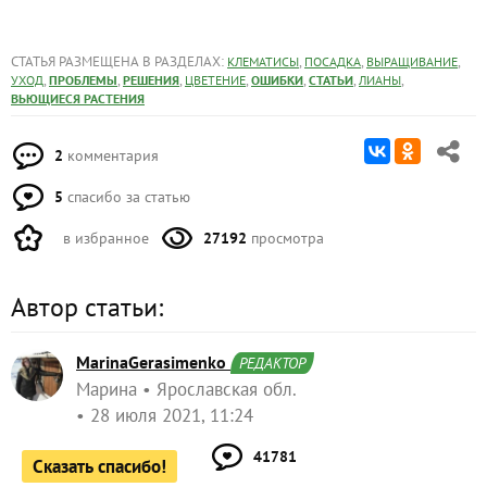
СТАТЬЯ РАЗМЕЩЕНА В РАЗДЕЛАХ:
,
,
,
КЛЕМАТИСЫ
ПОСАДКА
ВЫРАЩИВАНИЕ
,
,
,
,
,
,
,
УХОД
ПРОБЛЕМЫ
РЕШЕНИЯ
ЦВЕТЕНИЕ
ОШИБКИ
СТАТЬИ
ЛИАНЫ
ВЬЮЩИЕСЯ РАСТЕНИЯ
2
комментария
5
спасибо за статью
в избранное
27192
просмотра
Автор статьи:
MarinaGerasimenko
РЕДАКТОР
Марина
Ярославская обл.
28 июля 2021, 11:24
41781
Сказать спасибо!