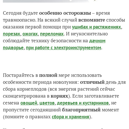
Сегодня будьте
особенно осторожны
– время
травмоопасно. На всякий случай
вспомните
способы
оказания первой помощи при
,
ушибах и растяжениях
,
,
. И неукоснительно
порезах
ожогах
переломах
соблюдайте технику безопасности на
дачном
,
.
подворье
при работе с электроинструментом
Постарайтесь в
полной
мере использовать
особенности периода новолуния:
отличный
день для
сбора корнеплодов (вся энергия растений сейчас
сконцентрирована в
корнях
). Если заготавливаете
семена
,
,
, не
овощей
цветов
деревьев и кустарников
пропустите сегодняшний
благоприятный
момент
(помните о правилах
).
сбора и хранения