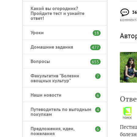
Какой вы огородник?
36
Пройдите тест и узнайте
ответ!
коммент
Уроки
18
Авто
Домашние задания
477
Вопросы
655
Факультатив "Болезни
7
овощных культур"
Наши новости
6
Отве
Путеводитель по выгодным
4
покупкам
Пестиц
Предложения, идеи,
6
пожелания
болезн