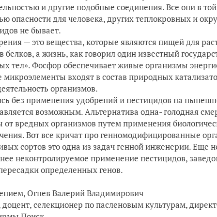
ельностью и другие подобные соединения. Все они в той
ью опасности для человека, других теплокровных и ок
идов не бывает.
рения — это вещества, которые являются пищей для раст
ав белков, а жизнь, как говорил один известный государ
ых тел». Фосфор обеспечивает живые организмы энерги
 микроэлементы входят в состав природных катализато
еятельность организмов.
сь без применения удобрений и пестицидов на нынешне
авляется возможным. Альтернатива одна- голодная смер
 от вредных организмов путем применения биологическ
чения. Вот все кричат про генномодифицированные орга
ивых сортов это одна из задач генной инженерии. Еще н
ее неконтролируемое применение пестицидов, заведом
пересадки определенных генов.
ением, Огнев Валерий Владимирович
н, доцент, селекционер по пасленовым культурам, дирек
ирмы Поиск