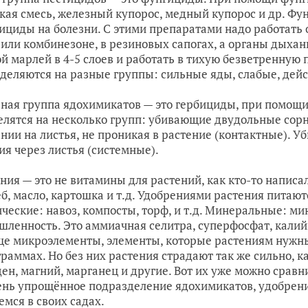
кая смесь, железный купорос, медный купорос и др. Фу
ициды на болезни. С этими препаратами надо работать о
 или комбинезоне, в резиновых сапогах, а органы дыхан
й марлей в 4-5 слоев и работать в тихую безветренную
деляются на разные группы: сильные яды, слабые, дейст
ная группа ядохимикатов — это гербициды, при помощи
елятся на несколько групп: убивающие двудольные сор
нии на листья, не проникая в растение (контактные). У
ия через листья (системные).
ния — это не витамины для растений, как кто-то написал
еб, масло, картошка и т.д. Удобрениями растения питают
ческие: навоз, компосты, торф, и т.д. Минеральные: 
ленность. Это аммиачная селитра, суперфосфат, калийн
ще микроэлементы, элементы, которые растениям нужны 
раммах. Но без них растения страдают так же сильно, ка
ен, магний, марганец и другие. Вот их уже можно сравни
ень упрощённое подразделение ядохимикатов, удобрен
емся в своих садах.