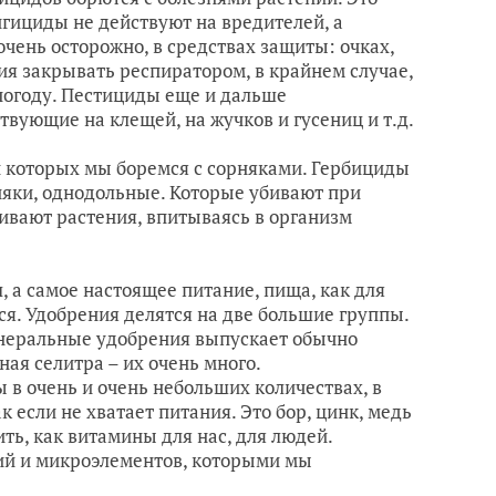
нгициды не действуют на вредителей, а
чень осторожно, в средствах защиты: очках,
ия закрывать респиратором, в крайнем случае,
 погоду. Пестициды еще и дальше
вующие на клещей, на жучков и гусениц и т.д.
 которых мы боремся с сорняками. Гербициды
няки, однодольные. Которые убивают при
бивают растения, впитываясь в организм
, а самое настоящее питание, пища, как для
ся. Удобрения делятся на две большие группы.
минеральные удобрения выпускает обычно
ая селитра – их очень много.
в очень и очень небольших количествах, в
к если не хватает питания. Это бор, цинк, медь
ть, как витамины для нас, для людей.
ий и микроэлементов, которыми мы