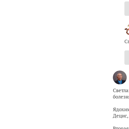
С
Светла
болезн
Ядохим
Децис, 
Вторая