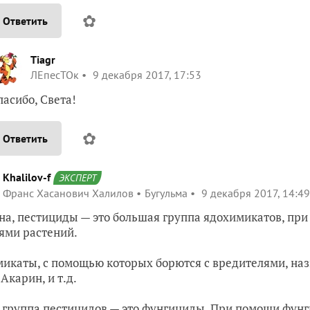
✿
Ответить
Tiagr
ЛЕпесТОк
9 декабря 2017, 17:53
пасибо, Света!
✿
Ответить
Khalilov-f
ЭКСПЕРТ
Франс Хасанович Халилов
Бугульма
9 декабря 2017, 14:49
на, пестициды — это большая группа ядохимикатов, пр
ями растений.
икаты, с помощью которых борются с вредителями, на
Акарин, и т.д.
 группа пестицидов — это фунгициды. При помощи фунг