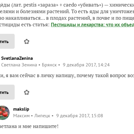
и́ды (лат. pestis «зараза» + caedo «убивать») — химичес
елями и болезнями растений. То есть яды для уничтож
во накапливаться… в плодах растений, в почве и по пищ
стициды есть статья:
Пестициды и лекарства: что их объе
✿
тить
SvetlanaZenina
Светлана Зенина
Брянск
9 декабря 2017, 14:24
и, я вам сейчас в личку напишу, почему такой вопрос во
✿
тить
makslip
Максим
Липецк
9 декабря 2017, 15:08
ветлана и мне напишите!