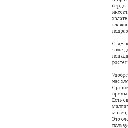
бордос
инсект
халате
влажно
подраз
Отдель
тоже д
попада
растен
Удобре
нас хл
Органи
промыш
Есть е
миллиг
молибд
Это оч
пользу