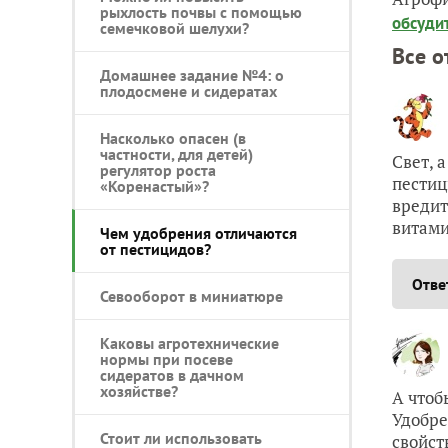
рыхлость почвы с помощью
обсуди
семечковой шелухи?
Все о
Домашнее задание №4: о
плодосмене и сидератах
Насколько опасен (в
частности, для детей)
Свет, 
регулятор роста
пестиц
«Коренастый»?
вредит
витами
Чем удобрения отличаются
от пестицидов?
Отве
Севооборот в миниатюре
Каковы агротехнические
нормы при посеве
сидератов в дачном
хозяйстве?
А чтоб
Удобре
Стоит ли использовать
свойст