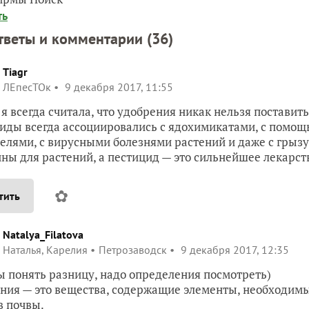
ть
тветы и комментарии (
36
)
Tiagr
ЛЕпесТОк
9 декабря 2017, 11:55
а я всегда считала, что удобрения никак нельзя поставит
иды всегда ассоциировались с ядохимикатами, с помощ
елями, с вирусными болезнями растений и даже с грызу
ны для растений, а пестицид — это сильнейшее лекарств
✿
тить
Natalya_Filatova
Наталья, Карелия
Петрозаводск
9 декабря 2017, 12:35
ы понять разницу, надо определения посмотреть)
ния — это вещества, содержащие элементы, необходимы
в почвы.