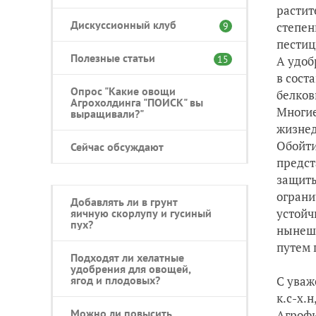
растит
Дискуссионный клуб
степен
9
пестиц
Полезные статьи
15
А удоб
в сост
Опрос "Какие овощи
белков
Агрохолдинга "ПОИСК" вы
Многие
выращивали?"
жизнед
Обойти
Сейчас обсуждают
предст
защиты
ограни
Добавлять ли в грунт
устойч
яичную скорлупу и гусиный
пух?
нынешн
путем 
Подходят ли хелатные
удобрения для овощей,
ягод и плодовых?
С уваж
к.с-х.
Можно ли повысить
Агроф