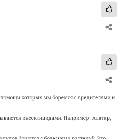
и помощи которых мы боремся с вредителями и
зываются инсектицидами. Например: Алатар,
ицидов борются с болезнями растений. Это