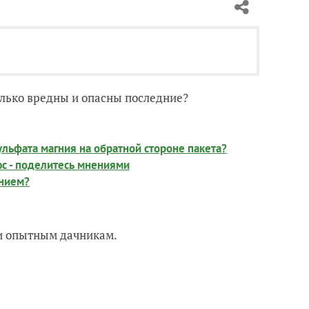
олько вредны и опасны последние?
ульфата магния на обратной стороне пакета?
юс - поделитесь мнениями
ением?
 и опытным дачникам.