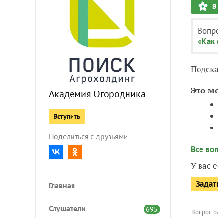
В
Вопро
«Как 
Подска
Это м
Академия Огородника
Вступить
Поделиться с друзьями
Все во
У вас 
Задат
Главная
Слушатели
695
Вопрос р