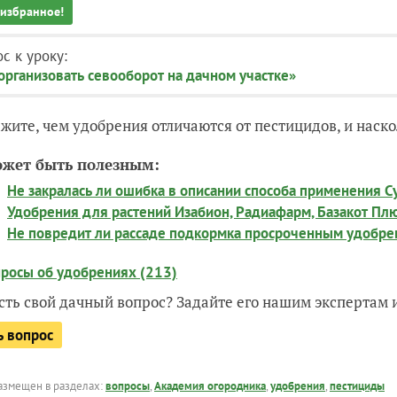
 избранное!
с к уроку:
организовать севооборот на дачном участке»
жите, чем удобрения отличаются от пестицидов, и наск
ожет быть полезным:
Не закралась ли ошибка в описании способа применения С
Удобрения для растений Изабион, Радиафарм, Базакот Пл
Не повредит ли рассаде подкормка просроченным удобр
просы об удобрениях (213)
есть свой дачный вопрос? Задайте его нашим экспертам
ь вопрос
азмещен в разделах:
вопросы
,
Академия огородника
,
удобрения
,
пестициды