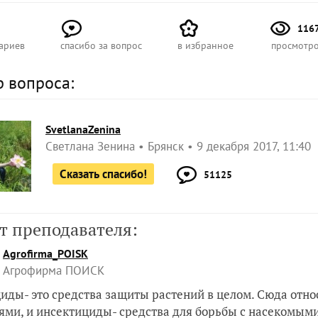
116
ариев
спасибо за вопрос
в избранное
просмотр
р вопроса:
SvetlanaZenina
Светлана Зенина
Брянск
9 декабря 2017, 11:40
Сказать спасибо!
51125
т преподавателя:
Agrofirma_POISK
Агрофирма ПОИСК
иды- это средства защиты растений в целом. Сюда отно
ями, и инсектициды- средства для борьбы с насекомыми