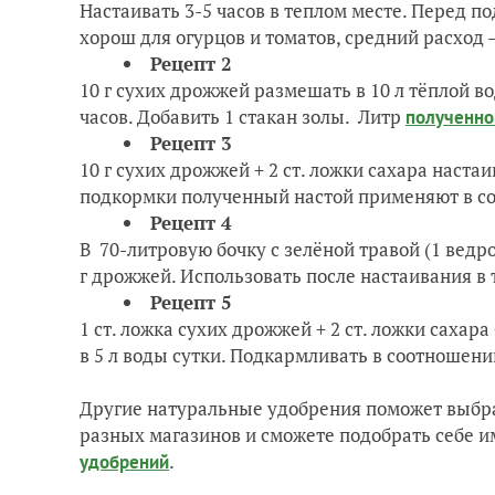
Настаивать 3-5 часов в теплом месте. Перед по
хорош для огурцов и томатов, средний расход —
Рецепт 2
10 г сухих дрoжжей размешать в 10 л тёплой во
часов. Добавить 1 стакан золы. Литр
полученно
Рецепт 3
10 г сухих дрoжжей + 2 ст. ложки сахара настаив
подкормки полученный настой применяют в со
Рецепт 4
В 70-литровую бочку с зелёной травой (1 ведро)
г дрoжжей. Использовать после настаивания в т
Рецепт 5
1 ст. ложка сухих дрoжжей + 2 ст. лoжки сахара
в 5 л воды сутки. Подкармливать в соотношении
Другие натуральные удобрения поможет выбра
разных магазинов и сможете подобрать себе и
.
удобрений