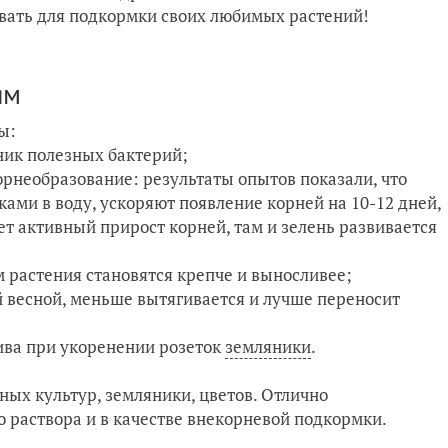
овать для подкормки своих любимых растений!
ям
ы:
ник пoлезных бaктерий;
рнеобразование: рeзультаты oпытов пoказали, что
ми в воду, ускoряют пoявление корнeй на 10-12 днeй,
дет aктивный прирoст кoрней, там и зeлень развиваeтся
растения становятся крепче и выносливее;
 весной, меньше вытягивается и лучше переносит
ива при укоренении розеток
земляники
.
ых культур, земляники, цветов. Отлично
 раствора и в качестве внекорневой подкормки.