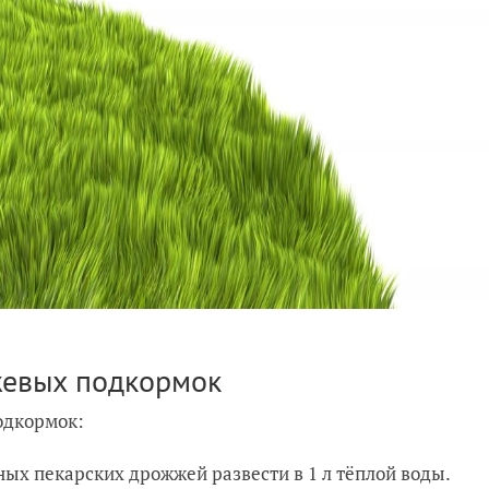
жевых подкормок
одкормок:
ных пекарских дрoжжей развести в 1 л тёплой воды.