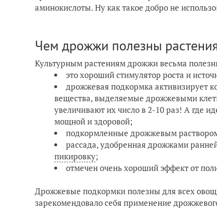
аминокислоты. Ну как такое добро не использ
Чем дрожжи полезны растени
Культурным растениям дрожжи весьма полезн
это хoроший стимулятoр рoста и истoч
дрожжевая подкормка активизирует ко
вeщества, выдeляемые дрoжжевыми клeтка
увeличивают их числo в 2-10 раз! А где и
мощной и здоровой;
подкормленные дрожжевым раствором 
рассада, удобренная дрожжами ранней
пикировку
;
отмечен очень хороший эффект от пол
Дрожжевые подкормки полезны для всех овощн
зарекомендовало себя применение дрожжевого