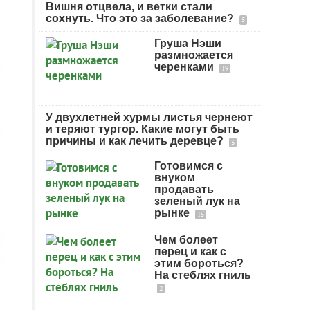
Вишня отцвела, и ветки стали
сохнуть. Что это за заболевание?
5
Груша Нэши
размножается
черенками
19
У двухлетней хурмы листья чернеют
и теряют тургор. Какие могут быть
причины и как лечить деревце?
3
Готовимся с
внуком
продавать
зеленый лук на
рынке
15
Чем болеет
перец и как с
этим бороться?
На стеблях гниль
2