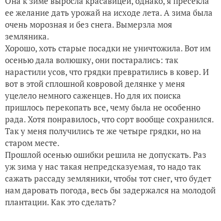
Она к зиме выросла красавицей, однако, я пресекла
Помидоры любят расти, любят расти...
ее желание дать урожай на исходе лета. А зима была
очень морозная и без снега. Вымерзла моя
земляника.
Хорошо, хоть старые посадки не уничтожила. Вот им
осенью дала волюшку, они постарались: так
нарастили усов, что грядки превратились в ковер. И
вот в этой сплошной ковровой делянке у меня
уцелело немного саженцев. Но для их поиска
пришлось перекопать все, чему была не особенно
рада. Хотя понравилось, что сорт вообще сохранился.
Так у меня получились те же четыре грядки, но на
старом месте.
Прошлой осенью ошибки решила не допускать. Раз
уж зима у нас такая непредсказуемая, то надо так
сажать рассаду земляники, чтобы тот снег, что будет
нам даровать погода, весь бы задержался на молодой
плантации. Как это сделать?