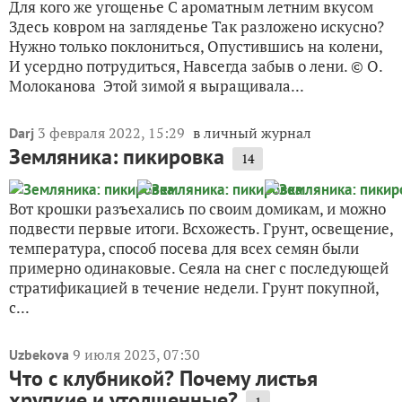
Для кого же угощенье С ароматным летним вкусом
Здесь ковром на загляденье Так разложено искусно?
Нужно только поклониться, Опустившись на колени,
И усердно потрудиться, Навсегда забыв о лени. © О.
Молоканова Этой зимой я выращивала...
3 февраля 2022, 15:29
в личный журнал
Darj
Земляника: пикировка
14
Вот крошки разъехались по своим домикам, и можно
подвести первые итоги. Всхожесть. Грунт, освещение,
температура, способ посева для всех семян были
примерно одинаковые. Сеяла на снег с последующей
стратификацией в течение недели. Грунт покупной,
с...
9 июля 2023, 07:30
Uzbekova
Что с клубникой? Почему листья
хрупкие и утолщенные?
1