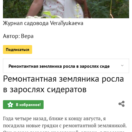
Вред от насекомых
Журнал садовода VeraTyukaeva
Знакомьтесь - дейция
Автор:
Вера
О ремонтантной землянике Ответ Светлане
Подписаться
Знакомьтесь: спирея Генри
Ремонтантная земляника росла в зарослях сидератов
Ремонтантная земляника росла
Малина не любит щавель
в зарослях сидератов
Бабочки капустницы полюбили яблони
В избранное!
Как я пыталась определить сорт шиповника
Года четыре назад, ближе к концу августа, я
Мой опыт выращивания пастернака
посадила новые грядки с ремонтантной земляникой.