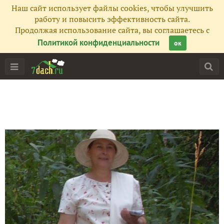
Наш сайт использует файлы cookies, чтобы улучшить
работу и повысить эффективность сайта.
Продолжая использование сайта, вы соглашаетесь с
Политикой конфиденциальности
ок
Главная
Подписчики
195
Все публикации
277
Фото
18
Сейчас обсуждают
Кто-то объел все листья вероники до жилок?