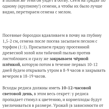
в полной же тени он уйдёт в ботву. Сеем на грядке по
одному (крупному!) семени, а чтобы их было лучше
видно, перетираем семена с мелом.
Посевные бороздки вдавливаем в почву на глубину
1,5-2 см, семена после посева засыпаем песком с
торфом (1:1). Присыпаем грядку просеянной
древесной золой или табачной пылью против
листоблошек и сразу же
закрываем чёрной
плёнкой
, которую потом в течение первых 10-12
дней будем открывать утром в 8-9 часов и закрывать
вечером в 18-19 часов.
Всходы редиса должны иметь
10-12-часовой
световой день
, в этом весь секрет: у редиса
пропадает стимул к цветению, и корнеплоды будут
увеличиваться в размере. Урожай (в зависимости от