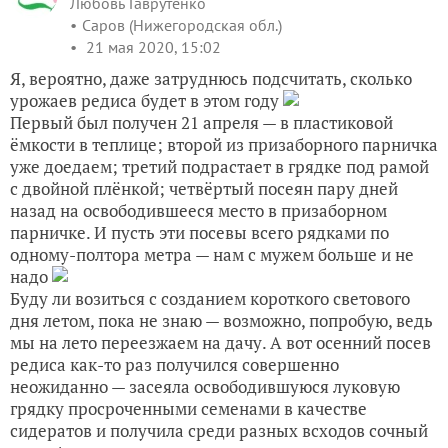
Любовь Гаврутенко
Саров (Нижегородская обл.)
21 мая 2020, 15:02
Я, вероятно, даже затруднюсь подсчитать, сколько
урожаев редиса будет в этом году
Первый был получен 21 апреля — в пластиковой
ёмкости в теплице; второй из призаборного парничка
уже доедаем; третий подрастает в грядке под рамой
с двойной плёнкой; четвёртый посеян пару дней
назад на освободившееся место в призаборном
парничке. И пусть эти посевы всего рядками по
одному-полтора метра — нам с мужем больше и не
надо
Буду ли возиться с созданием короткого светового
дня летом, пока не знаю — возможно, попробую, ведь
мы на лето переезжаем на дачу. А вот осенний посев
редиса как-то раз получился совершенно
неожиданно — засеяла освободившуюся луковую
грядку просроченными семенами в качестве
сидератов и получила среди разных всходов сочный