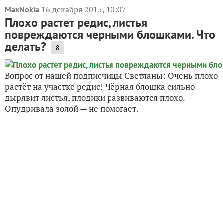
16 декабря 2015, 10:07
MaxNokia
Плохо растет редис, листья
повреждаются черными блошками. Что
делать?
8
Вопрос от нашей подписчицы Светланы: Очень плохо
растёт на участке редис! Чёрная блошка сильно
дырявит листья, плодики развиваются плохо.
Опудривала золой — не помогает.
2 сентября 2013, 11:13
SilVA
Редиска - хороший корнеплод
29
Если мы слышим слово «редиска», то сразу
вспоминаем фильм «Джентльмены удачи». Но в этой
статье речь пойдет не о плохом человеке, а о вкусном
и полезном овощном растении, которое есть на
грядке у каждого второго дачника. Ранней весной