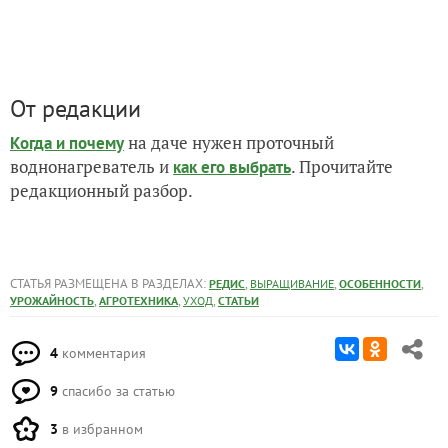
От редакции
на даче нужен проточный
Когда и почему
воднонагреватель и
. Прочитайте
как его выбрать
редакционный разбор.
СТАТЬЯ РАЗМЕЩЕНА В РАЗДЕЛАХ:
,
,
,
РЕДИС
ВЫРАЩИВАНИЕ
ОСОБЕННОСТИ
,
,
,
УРОЖАЙНОСТЬ
АГРОТЕХНИКА
УХОД
СТАТЬИ
4
комментария
9
спасибо за статью
3
в избранном