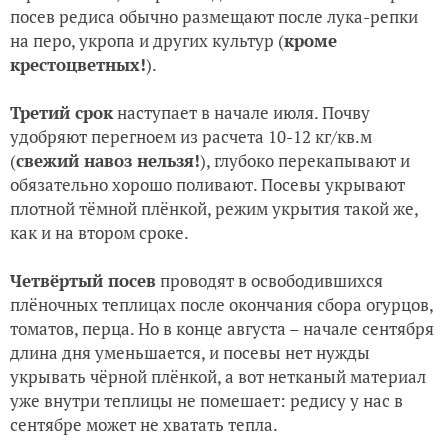
посев редиса обычно размещают после лука-репки
на перо, укропа и других культур (
кроме
крестоцветных!
).
Третий срок
наступает в начале июля. Почву
удобряют перегноем из расчета 10-12 кг/кв.м
(
свежий навоз нельзя!
), глубоко перекапывают и
обязательно хорошо поливают. Посевы укрывают
плотной тёмной плёнкой, режим укрытия такой же,
как и на втором сроке.
Четвёртый посев
проводят в освободившихся
плёночных теплицах после окончания сбора огурцов,
томатов, перца. Но в конце августа – начале сентября
длина дня уменьшается, и посевы нет нужды
укрывать чёрной плёнкой, а вот нетканый материал
уже внутри теплицы не помешает: редису у нас в
сентябре может не хватать тепла.