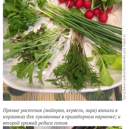
Пряные растения (майоран, кервель, зира) взошли в
корзинках для луковичных в призаборном парничке; и
второй урожай редиса готов