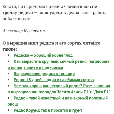
Кстати, по народным приметам
видеть во сне
грядку редиса — знак удачи в делах
, ваша работа
пойдет в гору.
Александр Куленкамп
О выращивании редиса и его сортах читайте
также:
Редиска — хороший корнеплод
Как вырастить крупный, сочный редис: поговорим
о почве, поливе и подкормке
Выращивание редиса в теплице
Редис 18 дней — один из любимых сортов
Чем так хорош раннеспелый редис? Размышления
о выращивании гибридов 'Мечта Алисы F1' и 'Дуся F1'
Редис – такой известный и незнакомый полезный
овощ
Редис Корунд так и просится в грунт