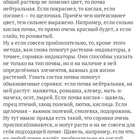
общий раствор не поменял цвет, то почва
нейтральная. Если покраснел, то кислая, если
посинел — то щелочная. Причём чем интенсивнее
цвет, тем сильнее выражено. Например, если сильно
кислая почва, то прямо очень красный будет, а если
слабо, то розоватый.
Ну а если совсем приблизительно, то, кроме этого
метода, вам снова помогут растения-индикаторы, а
точнее, сорняки-индикаторы. Они способны указать
не только на тип почвы, но и на наличие в ней
определённых элементов, важных для жизни
растений. Узнать состав почвы помогут
обыкновенные сорняки: если почва нейтральная, на
ней растут: манжетка, ромашка, клевер, мать-и-
мачеха, осот, пырей. Если почва кислая – щавель,
горец птичий, хвощ полевой, лютик, кислица. Если
щелочная – вьюнок полевой, смолевка, подорожник.
Ну тут нюанс правда есть такой, что сорняки очень
приспосабливаются, и могут расти и на не совсем для
себя подходящей почве. Щавель, например, если что,
на любой почве растёт, необязательно на кислой.