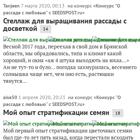
Tanjeen
7 марта 2020, 00:13
на конкурс «
Конкурс "О
рассаде с любовью" с SEEDSPOST.ru
»
Стеллаж для выращивания рассады с
досветкой
54
Весной 2017 года, переехав в свой дом в Брянской
области, мы обрадовались, типа и климат какой
хороший, и окна «аж 4 штука выходють на юхаа...»
Ан не тут-то и було… погодка захмурилась, весеннего
солнышка чаще нет, чем оно есть, растюшки
тянутся...
aise50
1 апреля 2020, 20:23
на конкурс «
Конкурс "О
рассаде с любовью" с SEEDSPOST.ru
»
Мой опыт стратификации семян
18
Мой первый опыт стратификации цветочных семян
был где-то лет пять назад, когда перестали всходить