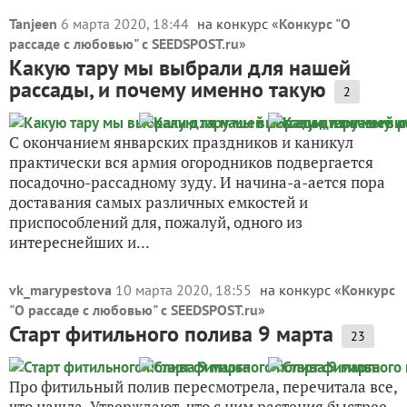
Tanjeen
6 марта 2020, 18:44
на конкурс «
Конкурс "О
рассаде с любовью" с SEEDSPOST.ru
»
Какую тару мы выбрали для нашей
рассады, и почему именно такую
2
С окончанием январских праздников и каникул
практически вся армия огородников подвергается
посадочно-рассадному зуду. И начина-а-ается пора
доставания самых различных емкостей и
приспособлений для, пожалуй, одного из
интереснейших и...
vk_marypestova
10 марта 2020, 18:55
на конкурс «
Конкурс
"О рассаде с любовью" с SEEDSPOST.ru
»
Старт фитильного полива 9 марта
23
Про фитильный полив пересмотрела, перечитала все,
что нашла. Утверждают, что с ним растения быстрее