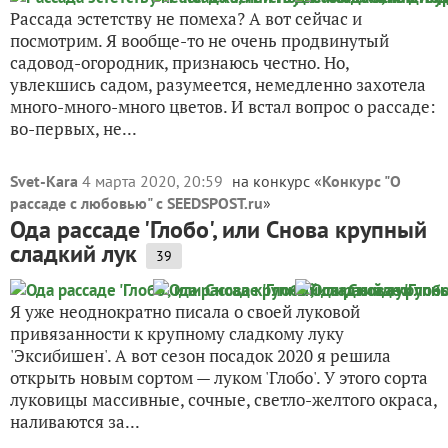
Рассада эстетству не помеха? А вот сейчас и
посмотрим. Я вообще-то не очень продвинутый
садовод-огородник, признаюсь честно. Но,
увлекшись садом, разумеется, немедленно захотела
много-много-много цветов. И встал вопрос о рассаде:
во-первых, не...
Svet-Kara
4 марта 2020, 20:59
на конкурс «
Конкурс "О
рассаде с любовью" с SEEDSPOST.ru
»
Ода рассаде 'Глобо', или Снова крупный
сладкий лук
39
Я уже неоднократно писала о своей луковой
привязанности к крупному сладкому луку
'Эксибишен'. А вот сезон посадок 2020 я решила
открыть новым сортом — луком 'Глобо'. У этого сорта
луковицы массивные, сочные, светло-желтого окраса,
наливаются за...