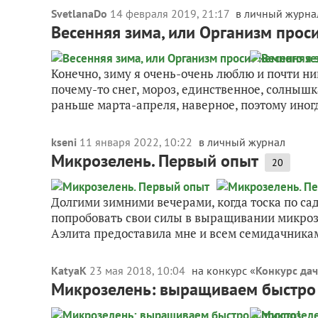
SvetlanaDo
14 февраля 2019, 21:17
в личный журна
Весенняя зима, или Организм прос
Конечно, зиму я очень-очень люблю и почти ни
почему-то снег, мороз, единственное, солныш
раньше марта-апреля, наверное, поэтому иногд
kseni
11 января 2022, 10:22
в личный журнал
Микрозелень. Первый опыт
20
Долгими зимними вечерами, когда тоска по сад
попробовать свои силы в выращивании микрозе
Аэлита предоставила мне и всем семидачникам,
KatyaK
23 мая 2018, 10:04
на конкурс «
Конкурс дач
Микрозелень: выращиваем быстро 