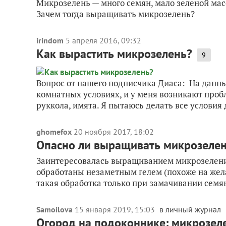
Микрозелень — много семян, мало зеленой масс
Зачем тогда выращивать микрозелень?
irindom
5 апреля 2016, 09:32
Как вырастить микрозелень?
9
Вопрос от нашего подписчика Диаса: На дан
комнатных условиях, и у меня возникают проб
руккола, имята. Я пытаюсь делать все условия 
ghomefox
20 ноября 2017, 18:02
Опасно ли выращивать микрозелен
Заинтересовалась выращиванием микрозелени.
обработаны незаметным гелем (похоже на жела
такая обработка только при замачивании семян.
Samoilova
15 января 2019, 15:03
в личный журнал
Огород на подоконнике: микрозел