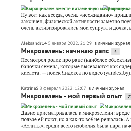
Ну вот: как всегда, очень «неожиданно» пришл
закончен, физической активности заметно поуб
очень активизировались мои супруга и дочка, в
Aleksandr14
5 января 2022, 21:29
в личный журнал
Микрозелень: начинаю рапс
6
Посмотрел ролик про рапс (наиболее объективн
баночки семена, которые высеваются как сиде
кислота! — поиск Яндекса по видео (yandex.by).
KatrinaS
8 февраля 2022, 12:07
в личный журнал
Микрозелень - мой первый опыт
2
Давно присматривалась к микрозелени: вроде л
пользе ей поют, но я как-то всё не решалась. 
«Аэлиты», среди всего изобилия была пара паче