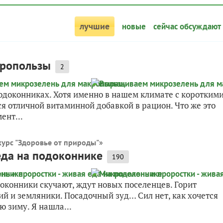
лучшие
новые
сейчас обсуждают
кропользы
2
подоконниках. Хотя именно в нашем климате с коротким
 отличной витаминной добавкой в рацион. Что же это
ент...
урс "Здоровье от природы"
»
еда на подоконнике
190
доконники скучают, ждут новых поселенцев. Горит
ий и земляники. Посадочный зуд… Сил нет, как хочется
ю зиму. Я нашла...