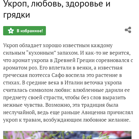
Укроп, любовь, здоровье и
Гранат - "плоды счастья"
грядки
Не дожидаясь осени
В избранное!
Дубы-старожилы Никитского ботанического сада
Укроп обладает хорошо известным каждому
Цветочная плитка ЛОК "Айвазовское"
сильным “кухонным” запахом. И как-то не верится,
что аромат укропа в Древней Греции соревновался с
Карликовые канны для контейнеров
ароматом роз. Его вплетали в венки, а известная
греческая поэтесса Сафо воспела это растение в
стихах. В средние века в Италии веточка укропа
считалась символом любви: влюбленные дарили ее
предмету своей страсти, чтобы без слов выразить
нежные чувства. Возможно, эта традиция была
неслучайной, ведь еще раньше Авиценна причислял
укроп к травам, возбуждающим любовное желание.