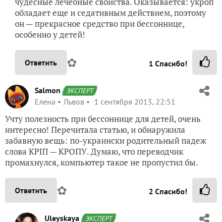
чудесные лечебные свойства. Оказывается: укроп
обладает еще и седативным действием, поэтому
он — прекрасное средство при бессоннице,
особенно у детей!
✿
Ответить
1
Спасибо!
Salmon
ЭКСПЕРТ
Елена
Львов
1 сентября 2013, 22:51
Учту полезность при бессоннице для детей, очень
интересно! Перечитала статью, и обнаружила
забавную вещь: по-украински родительный падеж
слова КРІП — КРОПУ. Думаю, что переводчик
промахнулся, компьютер такое не пропустил бы.
✿
Ответить
2
Спасибо!
Uleyskaya
ЭКСПЕРТ