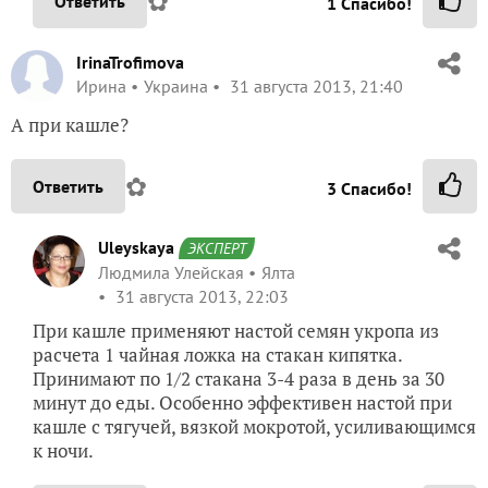
✿
Ответить
1
Спасибо!
IrinaTrofimova
Ирина
Украина
31 августа 2013, 21:40
А при кашле?
✿
Ответить
3
Спасибо!
Uleyskaya
ЭКСПЕРТ
Людмила Улейская
Ялта
31 августа 2013, 22:03
При кашле применяют настой семян укропа из
расчета 1 чайная ложка на стакан кипятка.
Принимают по 1/2 стакана 3-4 раза в день за 30
минут до еды. Особенно эффективен настой при
кашле с тягучей, вязкой мокротой, усиливающимся
к ночи.