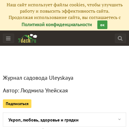
Наш сайт использует файлы cookies, чтобы улучшить
Все публикации
403
работу и повысить эффективность сайта.
Продолжая использование сайта, вы соглашаетесь с
Сейчас обсуждают
Политикой конфиденциальности
ок
Античный сад в ЛОК "Айвазовское"
Террасный сад в ЛОК "Айвазовское"
Журнал садовода Uleyskaya
Триумф гацании гибридной
Автор:
Людмила Улейская
Библейское растение - кориандр
Подписаться
Мелисса, чтобы вернуть лето
Укроп, любовь, здоровье и грядки