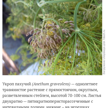
Укроп пахучий
(
Anethum
graveolens
)
— однолетнее
травянистое растение с прямостоячим, округлым,
разветвленным стеблем, высотой 70-100 см. Листья
двукратно — пятикратноперисторассеченные с
нитевидными долями, нижние – на черешках,