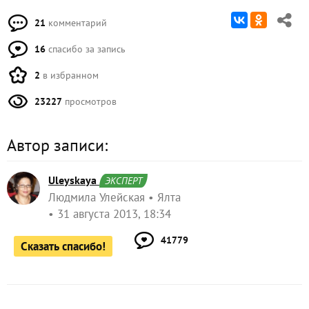
21
комментарий
16
спасибо за запись
2
в избранном
23227
просмотров
Автор записи:
Uleyskaya
ЭКСПЕРТ
Людмила Улейская
Ялта
31 августа 2013, 18:34
41779
Сказать спасибо!