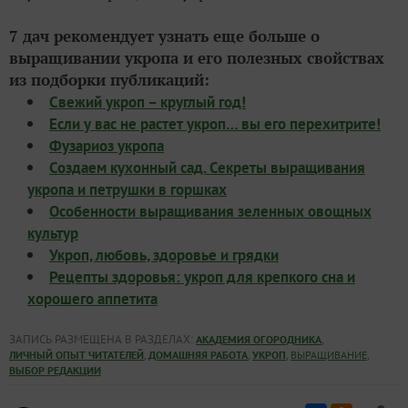
7 дач рекомендует узнать еще больше о
выращивании укропа и его полезных свойствах
из подборки публикаций:
Свежий укроп – круглый год!
Если у вас не растет укроп… вы его перехитрите!
Фузариоз укропа
Создаем кухонный сад. Секреты выращивания
укропа и петрушки в горшках
Особенности выращивания зеленных овощных
культур
Укроп, любовь, здоровье и грядки
Рецепты здоровья: укроп для крепкого сна и
хорошего аппетита
ЗАПИСЬ РАЗМЕЩЕНА В РАЗДЕЛАХ:
,
АКАДЕМИЯ ОГОРОДНИКА
,
,
,
,
ЛИЧНЫЙ ОПЫТ ЧИТАТЕЛЕЙ
ДОМАШНЯЯ РАБОТА
УКРОП
ВЫРАЩИВАНИЕ
ВЫБОР РЕДАКЦИИ