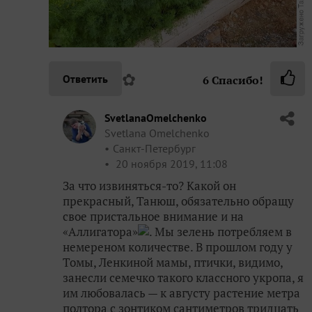
✿
Ответить
6
Спасибо!
SvetlanaOmelchenko
Svetlana Omelchenko
Санкт-Петербург
20 ноября 2019, 11:08
За что извиняться-то? Какой он
прекрасный, Танюш, обязательно обращу
свое пристальное внимание и на
«Аллигатора»
. Мы зелень потребляем в
немереном количестве. В прошлом году у
Томы, Ленкиной мамы, птички, видимо,
занесли семечко такого классного укропа, я
им любовалась — к августу растение метра
полтора с зонтиком сантиметров тридцать