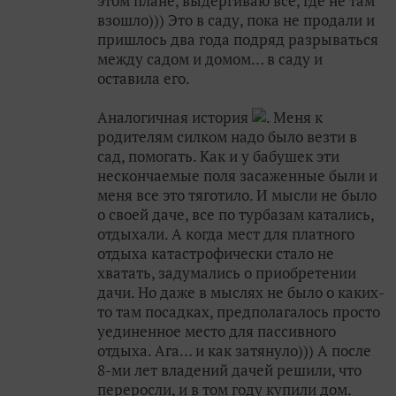
этом плане, выдергиваю всё, где не там
взошло))) Это в саду, пока не продали и
пришлось два года подряд разрываться
между садом и домом… в саду и
оставила его.
Аналогичная история
. Меня к
родителям силком надо было везти в
сад, помогать. Как и у бабушек эти
нескончаемые поля засаженные были и
меня все это тяготило. И мысли не было
о своей даче, все по турбазам катались,
отдыхали. А когда мест для платного
отдыха катастрофически стало не
хватать, задумались о приобретении
дачи. Но даже в мыслях не было о каких-
то там посадках, предполагалось просто
уединенное место для пассивного
отдыха. Ага… и как затянуло))) А после
8-ми лет владений дачей решили, что
переросли, и в том году купили дом.