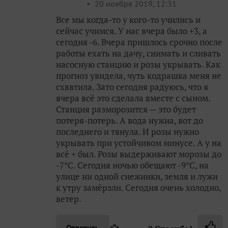
20 ноября 2019, 12:31
Все мы когда-то у кого-то учились и
сейчас учимся. У нас вчера было +3, а
сегодня -6. Вчера пришлось срочно после
работы ехать на дачу, снимать и сливать
насосную станцию и розы укрывать. Как
прогноз увидела, чуть кодрашка меня не
схввтила. Зато сегодня радуюсь, что я
вчера всё это сделала вместе с сыном.
Станция разморозится — это будет
потеря-потерь. А вода нужна, вот до
последнего и тянула. И розы нужно
укрывать при устойчивом минусе. А у на
всё + был. Розы выдерживают морозы до
-7°С. Сегодня ночью обещают -9°С, на
улице ни одной снежинки, земля и лужи
к утру замёрзли. Сегодня очень холодно,
ветер.
✿
Ответить