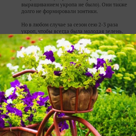
выращиванием укропа не было). Они также
долго не формировали зонтики.
Но в любом случае за сезон сею 2-3 раза
укроп, чтобы всегда была молодая зелень.
Фотки остались этого года, выращивала
только Аллигатор.
Таким он становится в августе при раннем
майском посеве в грунт. Но даже при зонтиках
собрать зелень можно достаточно