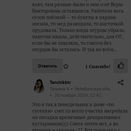
взял, там разные были и мои и от Веры
Викторовны оставшиеся. Работала весь
сезон пчёлкой — то букеты в парник
носила, то мед разводила, то кисточкой
орудовала. Только когда огурцы убрала,
пакетик нашла, действительно, для ОГ,
если бы не опыляла, то совсем без
огурцов бы остались. И так во всём…
✿
Ответить
1
Спасибо!
Tanchikbtr
Татьяна А.
Челябинская обл.
20 ноября 2019, 12:42
Это я так в понедельник в доме «по
сусекам» снег со всего участка нагребала
на посадки временные декоративных
кустарников)))) Снега почти нет, а во
вторник и сегодня -27. Вот пришлось с