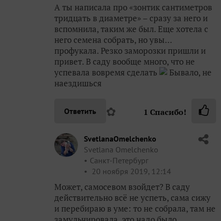
А ты написала про «зонтик сантиметров
тридцать в диаметре» – сразу за него и
вспомнила, таким же был. Еще хотела с
него семена собрать, но увы…
профукала. Резко заморозки пришли и
привет. В саду вообще много, что не
успевала вовремя сделать
Бывало, не
наездишься
✿
Ответить
1
Спасибо!
SvetlanaOmelchenko
Svetlana Omelchenko
Санкт-Петербург
20 ноября 2019, 12:14
Может, самосевом взойдет? В саду
действительно всё не успеть, сама сижу
и перебираю в уме: то не собрала, там не
замульчировала, это надо было,