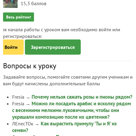
15,3 баллов
Весь рейтинг
Для начала работы с уроком вам необходимо войти или
зарегистрироваться:
Войти
Зарегистрироваться
Вопросы к уроку
Задавайте вопросы, помогайте советами другим ученикам и
вам будут начислены дополнительные баллы
Почему нельзя сажать розы и пионы рядом?
Fresia
→
Можно ли посадить арабис и ясколку рядом
Fresia
→
с весенними мелкими луковичными, чтобы они
украшали композицию после их цветения?
Как вырастить примулу 'Ты и Я' из
ЛЕпесТОк
→
семян?