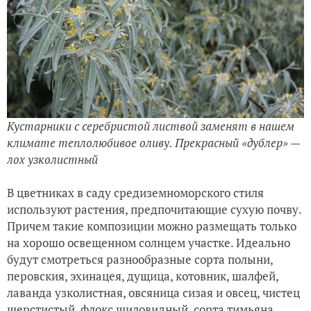
Кустарники с серебристой листвой заменят в нашем
климате теплолюбивое оливу. Прекрасный «дублер» —
лох узколистный
В цветниках в саду средиземноморского стиля
используют растения, предпочитающие сухую почву.
Причем такие композиции можно размещать только
на хорошо освещенном солнцем участке. Идеально
будут смотреться разнообразные сорта полыни,
перовския, эхинацея, дущица, котовник, шалфей,
лаванда узколистная, овсяница сизая и овсец, чистец
шерстистый, флокс шиловидный, сорта тимьяна.