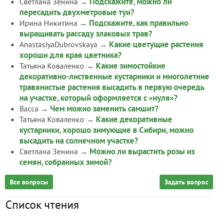
Подскажите, можно ли
Светлана Зенина
→
пересадить двухметровые туи?
Подскажите, как правильно
Ирина Никитина
→
выращивать рассаду злаковых трав?
Какие цветущие растения
AnastasiyaDubrovskaya
→
хороши для края цветника?
Какие зимостойкие
Татьяна Коваленко
→
декоративно-лиственные кустарники и многолетние
травянистые растения высадить в первую очередь
на участке, который оформляется с «нуля»?
Чем можно заменить самшит?
Васса
→
Какие декоративные
Татьяна Коваленко
→
кустарники, хорошо зимующие в Сибири, можно
высадить на солнечном участке?
Можно ли вырастить розы из
Светлана Зенина
→
семян, собранных зимой?
Все вопросы
Задать вопрос
Список чтения