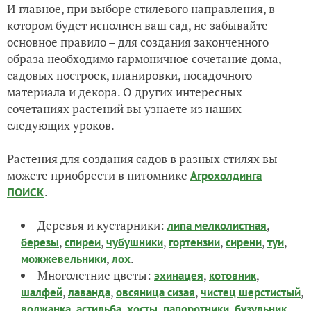
И главное, при выборе стилевого направления, в
котором будет исполнен ваш сад, не забывайте
основное правило – для создания законченного
образа необходимо гармоничное сочетание дома,
садовых построек, планировки, посадочного
материала и декора. О других интересных
сочетаниях растений вы узнаете из наших
следующих уроков.
Растения для создания садов в разных стилях вы
можете приобрести в питомнике
Агрохолдинга
.
ПОИСК
Деревья и кустарники:
,
липа мелколистная
,
,
,
,
,
,
березы
спиреи
чубушники
гортензии
сирени
туи
,
.
можжевельники
лох
Многолетние цветы:
,
,
эхинацея
котовник
,
,
,
,
шалфей
лаванда
овсяница сизая
чистец шерстистый
,
,
,
,
,
волжанка
астильба
хосты
папоротники
бузульник