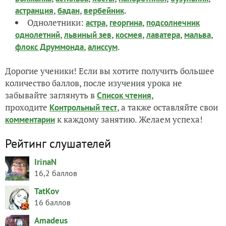
,
,
.
астранция
бадан
вербейник
Однолетники:
,
,
астра
георгина
подсолнечник
,
,
,
,
,
однолетний
львиный зев
космея
лаватера
мальва
,
.
флокс Друммонда
алиссум
Дорогие ученики! Если вы хотите получить большее
количество баллов, после изучения урока не
забывайте заглянуть в
,
Список чтения
проходите
, а также оставляйте свои
Контрольный тест
к каждому занятию. Желаем успеха!
комментарии
Рейтинг слушателей
IrinaN
16,2 баллов
TatKov
16 баллов
Amadeus