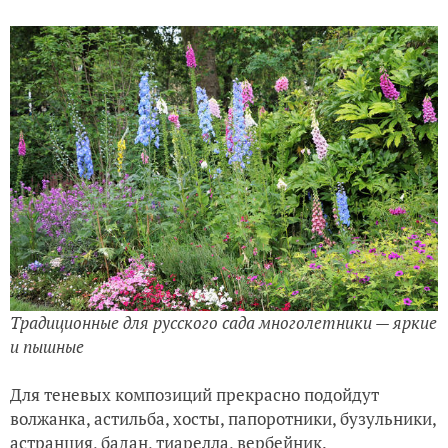
Традиционные для русского сада многолетники — яркие
и пышные
Для теневых композиций прекрасно подойдут
волжанка, астильба, хосты, папоротники, бузульники,
астранция, бадан, тиарелла, вербейник.