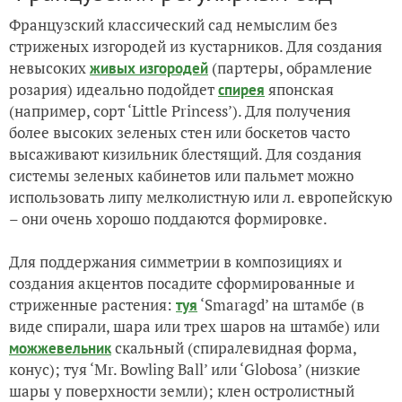
Французский классический сад немыслим без
стриженых изгородей из кустарников. Для создания
невысоких
(партеры, обрамление
живых изгородей
розария) идеально подойдет
японская
спирея
(например, сорт ‘Little Princess’). Для получения
более высоких зеленых стен или боскетов часто
высаживают кизильник блестящий. Для создания
системы зеленых кабинетов или пальмет можно
использовать липу мелколистную или л. европейскую
– они очень хорошо поддаются формировке.
Для поддержания симметрии в композициях и
создания акцентов посадите сформированные и
стриженные растения:
‘Smaragd’ на штамбе (в
туя
виде спирали, шара или трех шаров на штамбе) или
скальный (спиралевидная форма,
можжевельник
конус); туя ‘Mr. Bowling Ball’ или ‘Globosa’ (низкие
шары у поверхности земли); клен остролистный