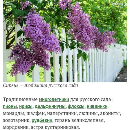
Сирень — любимица русского сада
Традиционные
для русского сада:
многолетники
,
,
,
,
,
пионы
ирисы
дельфиниумы
флоксы
нивяники
монарды, шалфеи, наперстянки, люпины, акониты,
золотарник,
, герань великолепная,
рудбекии
мордовник, астра кустарниковая.