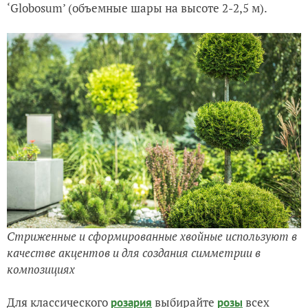
‘Globosum’ (объемные шары на высоте 2-2,5 м).
Стриженные и сформированные хвойные используют в
качестве акцентов и для создания симметрии в
композициях
Для классического
выбирайте
всех
розария
розы