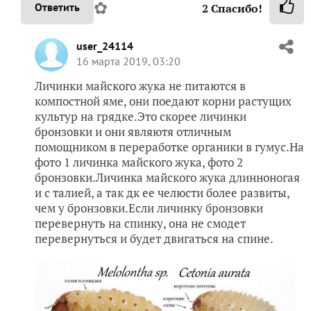
✿
Ответить
2
Спасибо!
user_24114
16 марта 2019, 03:20
Личинки майского жука не питаются в
компостной яме, они поедают корни растущих
культур на грядке.Это скорее личинки
бронзовки и они являютя отличным
помощником в переработке органики в гумус.На
фото 1 личинка майского жука, фото 2
бронзовки.Личинка майского жука длинноногая
и с талией, а так дк ее челюсти более развиты,
чем у бронзовки.Если личинку бронзовки
перевернуть на спинку, она не смодет
перевернуться и будет двигаться на спине.