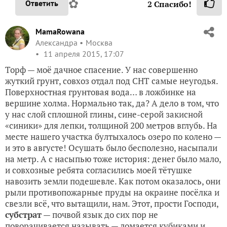
✿
Ответить
2
Спасибо!
MamaRowana
Александра
Москва
11 апреля 2015, 17:07
Торф — моё дачное спасение. У нас совершенно
жуткий грунт, совхоз отдал под СНТ самые неугодья.
Поверхностная грунтовая вода… в ложбинке на
вершине холма. Нормально так, да? А дело в том, что
у нас слой сплошной глины, сине-серой закисной
«синики» для лепки, толщиной 200 метров вглубь. На
месте нашего участка бултыхалось озеро по колено —
и это в августе! Осушать было бесполезно, насыпали
на метр. А с насыпью тоже история: денег было мало,
и совхозные ребята согласились моей тётушке
навозить земли подешевле. Как потом оказалось, они
рыли противопожарные пруды на окраине посёлка и
свезли всё, что вытащили, нам. Этот, прости Господи,
субстрат
— почвой язык до сих пор не
поворачивается называть — ломается кубиками и