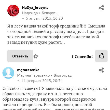
NaDya_brezyna
Надежда
Беларусь
5 апреля 2015, 16:20
Я в лесу нашла такой торф срединный!!! Смешала
с огородной землей и рассаду посадила. Правда в
тех стаканчикахх где торф преобладает на мой
взгляд петуния хуже растет…
✿
Ответить
1
Спасибо!
mgtarasenko
Марина Тарасенко
Волгоград
14 февраля 2015, 20:34
Спасибо за советы! Я выкопала на участке яму, стала
сбрасывать туда траву и т.п., постепенно
образовалась куча, внутри которой содержимое
начало перепревать. Все бы хорошо, но в этой
шикарной черной земле — огромные жирные белые