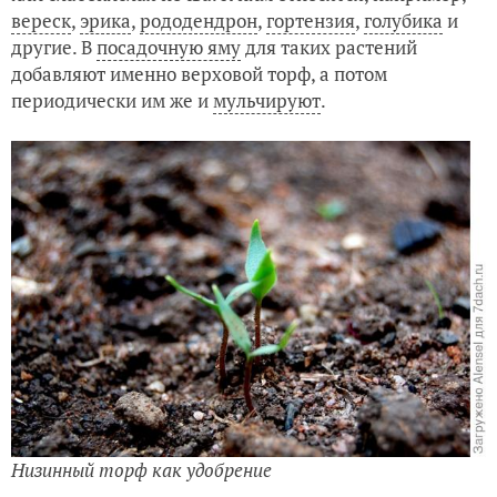
вереск
,
эрика
,
рододендрон
,
гортензия
,
голубика
и
другие. В
посадочную яму
для таких растений
добавляют именно верховой торф, а потом
периодически им же и
мульчируют
.
Низинный торф как удобрение