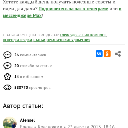
Хотите каждый день получать полезные советы и
идеи для дачи?
или
Подпишитесь на нас
в телеграме
в
!
мессенджере Max
СТАТЬЯ РАЗМЕЩЕНА В РАЗДЕЛАХ:
,
,
,
ТОРФ
УДОБРЕНИЯ
КОМПОСТ
,
,
ОГОРОД И ГРЯДКИ
СТАТЬИ
ОРГАНИЧЕСКИЕ УДОБРЕНИЯ
26
комментариев
20
спасибо за статью
14
в избранном
580770
просмотров
Автор статьи:
Alensel
Елена
Красноярск
23 августа 2013, 18:16