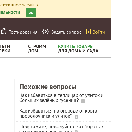
ективность сайта.
альности
ок
Тестирования
Задать вопрос
Войти
ТЫ И
СТРОИМ
КУПИТЬ ТОВАРЫ
ОВКИ
ДОМ
ДЛЯ ДОМА И САДА
Похожие вопросы
Как избавиться в теплицах от улиток и
больших зелёных гусениц?
1
Как избавиться на огороде от крота,
проволочника и улиток?
8
Подскажите, пожалуйста, как бороться
с кротами и слепышами