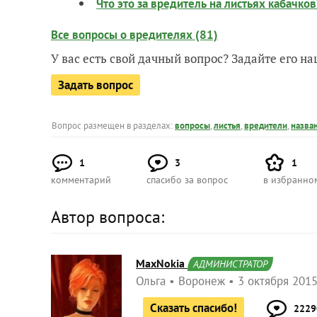
Что это за вредитель на листьях кабачков
Все вопросы о вредителях (81)
У вас есть свой дачный вопрос? Задайте его 
Задать вопрос
Вопрос размещен в разделах:
вопросы
,
листья
,
вредители
,
назва
1
3
1
комментарий
спасибо за вопрос
в избранно
Автор вопроса:
MaxNokia
АДМИНИСТРАТОР
Ольга
Воронеж
3 октября 2015
Сказать спасибо!
2229