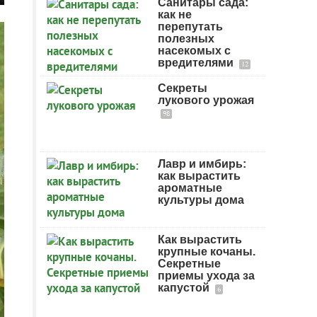
Санитары сада:
как не
перепутать
полезных
насекомых с
вредителями
12
Секреты
лукового урожая
98
Лавр и имбирь:
как вырастить
ароматные
культуры дома
Как вырастить
крупные кочаны.
Секретные
приемы ухода за
капустой
6