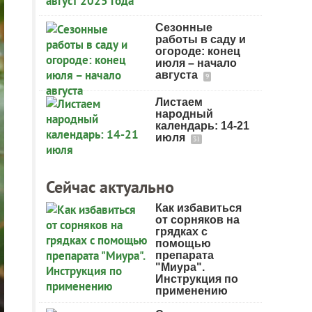
Сезонные
работы в саду и
огороде: конец
июля – начало
августа
9
Листаем
народный
календарь: 14-21
июля
31
Сейчас актуально
Как избавиться
от сорняков на
грядках с
помощью
препарата
"Миура".
Инструкция по
применению