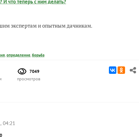
? И что теперь с ним делать?
нашим экспертам и опытным дачникам.
ния
,
определение
,
борьба
7049
м
просмотров
, 04:21
0