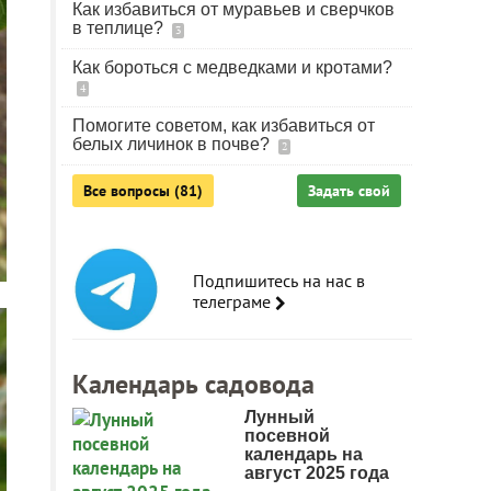
Как избавиться от муравьев и сверчков
в теплице?
3
Как бороться с медведками и кротами?
4
Помогите советом, как избавиться от
белых личинок в почве?
2
Все вопросы (81)
Задать свой
Подпишитесь на нас в
телеграме
Календарь садовода
Лунный
посевной
календарь на
август 2025 года