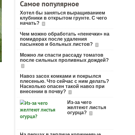
Самое популярное
Хотел бы заняться выращиванием
клубники в открытом грунте. С чего
начать?
6
Чем можно обработать «пенечки» на
помидорах после удаления
пасынков и больных листов?
5
Можно ли спасти рассаду томатов
после сильных проливных дождей?
2
Навоз засох комками и покрылся
плесенью. Что сейчас с ним делать?
Насколько опасен такой навоз при
внесении в почву?
1
Из-за чего
желтеют листья
огурца?
2
На перцах в теплице коричневые