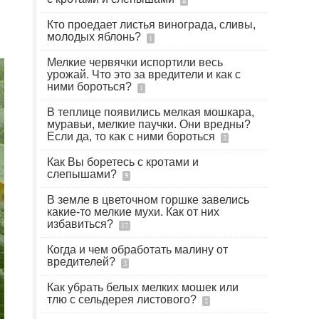
8
Кто проедает листья винограда, сливы,
молодых яблонь?
1
Мелкие червячки испортили весь
урожай. Что это за вредители и как с
ними бороться?
1
В теплице появились мелкая мошкара,
муравьи, мелкие паучки. Они вредны?
Если да, то как с ними бороться
2
Как Вы боретесь с кротами и
слепышами?
9
В земле в цветочном горшке завелись
какие-то мелкие мухи. Как от них
избавиться?
17
Когда и чем обработать малину от
вредителей?
2
Как убрать белых мелких мошек или
тлю с сельдерея листового?
2