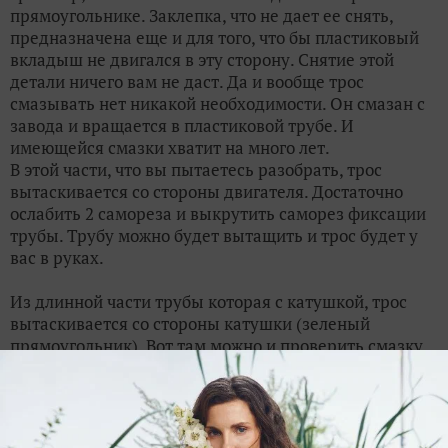
прямоугольнике. Заклепка, что не дает ее снять,
предназначена еще и для того, что бы пластиковый
вкладыш не двигался в эту сторону. Снятие этой
детали ничего вам не даст. Да и вообще трос
смазывать нет никакой необходимости. Он смазан с
завода и вращается в пластиковой трубе. И
имеющейся смазки хватит на много лет.
В этой части, что вы пытаетесь разобрать, трос
вытаскивается со стороны двигателя. Достаточно
ослабить 2 самореза и выкрутить саморез фиксации
трубы. Трубу можно будет вытащить и трос будет у
вас в руках.
Из длинной части трубы которая с катушкой, трос
вытаскивается со стороны катушки (зеленый
прямоугольник). Вот там можно и проверить смазку,
поскольку трос изгибается, трение там повышенное и
отсутствие смазки со временем приведет к поломке.
Если же у вас в этом месте (зеленый прямоугольник)
находиться редуктор, а труба без изгиба, то проверка