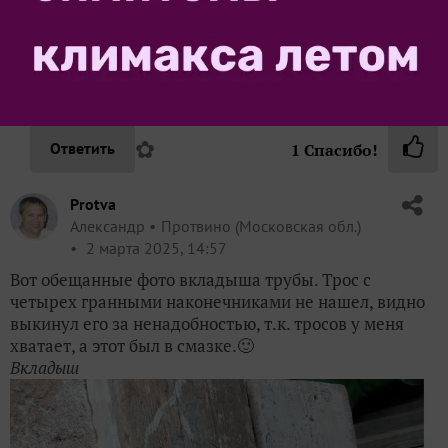
Огромное спасибо за подробный
профессиональный ответ!!! Как раз этого мне и не
хватало для понимания конструкции триммера,
сразу все непонятки отпали👍 Удачи и респект!
✿
Ответить
1
Спасибо!
Protva
Александр
Протвино (Московская обл.)
2 марта 2025, 14:57
Вот обещанные фото вкладыша трубы. Трос с
четырех гранными наконечниками не нашел, видно
выкинул его за ненадобностью, т.к. тросов у меня
хватает, а этот был в смазке.🙂
Вкладыш