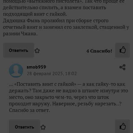
помощью «вытяжного пистолета». Так что проще её
действительно спилить, а взамен поставить
подходящий винт с гайкой.
Дядюшка Фынь пролюбил при сборке строго
отчетный винт и заменил его заклепкой, стащенной у
разини Чжана.
✿
Ответить
4
Спасибо!
smob959
28 февраля 2025, 18:02
… «Поставить винт с гайкой» — а как гайку-то как
держать? Там даже не видно в штанге изнутри это
место, оно закрыто чем-то, через что шток
проходит наружу. Наверное, резьбу нарезать..?
Спасибо за ответ.
✿
Ответить