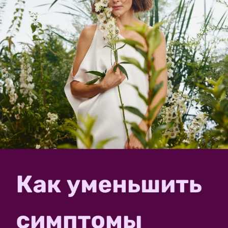
смазки и ее пополнение специальной смазкой
обязательны.
✿
Ответить
1
Спасибо!
smob959
1 марта 2025, 22:28