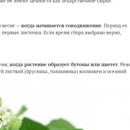
же не имеют ценности как лекарственное сырье.
о весне —
когда начинается сокодвижение
. Период ее
 первые листочки. Если время сбора выбрано верно,
емя,
когда растение образует бутоны или цветет
. Реж
й листвой (брусника, толокнянка) возможен и осенний