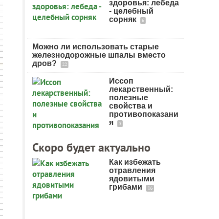
здоровья: лебеда
- целебный
сорняк
6
Можно ли использовать старые
железнодорожные шпалы вместо
дров?
22
Иссоп
лекарственный:
полезные
свойства и
противопоказани
я
3
Скоро будет актуально
Как избежать
отравления
ядовитыми
грибами
16