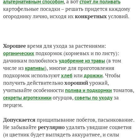
, а вот
альтернативным способом
стоит ли поливать
картофельные посадки – решать придется каждому
огороднику лично, исходя их
конкретных
условий.
Хорошее
время для ухода за растениями:
подкормок (корневых и по листу):
органических
дачникам полюбилось
(в том
удобрение из травы
числе из
), многие для приготовления
крапивы
подкормок используют
или
. Чтобы
хлеб
дрожжи
получить действительно
хороший
урожай,
учитывайте особенности
томатов,
полива и подкормки
огурцов,
за
секреты агротехники
советы по уходу
перцем.
Допускается
прищипывание побегов, пасынкование.
Не забывайте
регулярно
удалять увядшие соцветия
(и цветник будет выглядеть аккуратнее, и силы