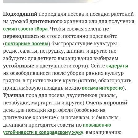
Подходящий
период для посева и посадки растений
на урожай
длительного
хранения или для получения
. Чтобы свежая зелень
не
семян своего сбора
переводилась
на столе, постоянно подсевайте
(
) быстрорастущие культуры:
повторные посевы
редис, салаты, петрушку, шпинат и другие (не
забудьте: для летнего выращивания выбираем
устойчивые
к цветушности сорта). Сейте
сидераты
на освободившиеся после уборки ранних культур
грядки, в приствольные круги (кстати, облагородить
приштамбовую площадь можно
).
весьма интересно
Удачная
пора для посева двулетников (виолы,
незабудки, маргаритки и другие).
Очень хороший
день для посадки картофеля (особенно на
длительное хранение): и новичкам, и бывалым
дачникам пригодятся советы по
повышению
, выращиванию
устойчивости к колорадскому жуку