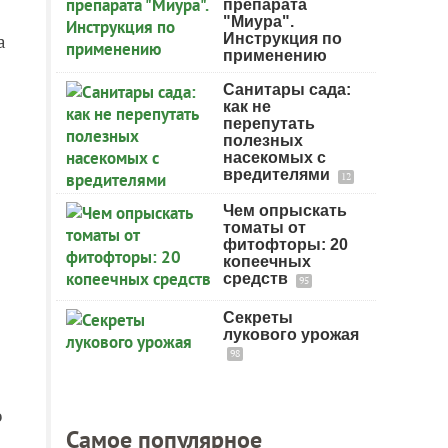
препарата
"Миура".
а
Инструкция по
применению
Санитары сада:
как не
перепутать
полезных
насекомых с
вредителями
12
Чем опрыскать
томаты от
фитофторы: 20
копеечных
средств
95
Секреты
лукового урожая
98
о
Самое популярное