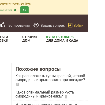
ективность сайта.
альности
ок
Тестирования
Задать вопрос
Войти
ТЫ И
СТРОИМ
КУПИТЬ ТОВАРЫ
ОВКИ
ДОМ
ДЛЯ ДОМА И САДА
Похожие вопросы
Как расположить кусты красной, черной
смородины и крыжовника при посадке?
8
Каков оптимальный размер куста
смородины и крыжовника?
6
На каком расстоянии можно сажать