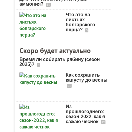
аммония?
11
Что это на
листьях
болгарского
перца?
3
Скоро будет актуально
Время ли собирать рябину (сезон
2025)?
6
Как сохранить
капусту до весны
41
Из
прошлогоднего:
сезон-2022, как я
сажаю чеснок
12