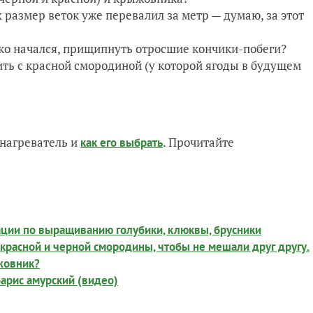
х размер веток уже перевалил за метр — думаю, за этот
ько начался, прищипнуть отросшие кончики-побеги?
ить с красной смородиной (у которой ягоды в будущем
нагреватель и
. Прочитайте
как его выбрать
ции по выращиванию голубики, клюквы, брусники
 красной и черной смородины, чтобы не мешали друг другу.
жовник?
барис амурский (видео)