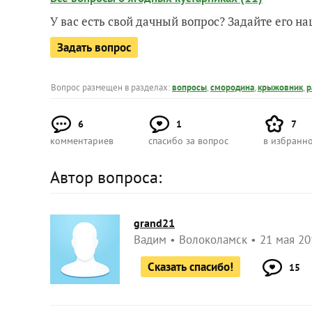
У вас есть свой дачный вопрос? Задайте его 
Задать вопрос
Вопрос размещен в разделах:
вопросы
,
смородина
,
крыжовник
,
р
6
1
7
комментариев
спасибо за вопрос
в избранн
Автор вопроса:
grand21
Вадим
Волоколамск
21 мая 20
Сказать спасибо!
15