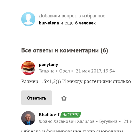
Добавили вопрос в избранное
и еще
bur-elena
6 человек
Все ответы и комментарии (
6
)
panytany
Татьяна
Орел
21 мая 2017, 19:34
Размер 1,5х1,5))) И между растениями столько
✿
Ответить
Khalilov-f
ЭКСПЕРТ
Франс Хасанович Халилов
Бугульма
21 м
Обрезка и формирование куста смородины