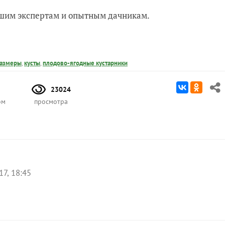
нашим экспертам и опытным дачникам.
азмеры
,
кусты
,
плодово-ягодные кустарники
23024
ом
просмотра
17, 18:45