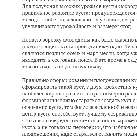
Для получения высоких урожаев кусты смород
правильное развитие куста: предупреждается 
молодых побегов, исключаются условия для раз
увеличиваются урожайность и размеры ягод.
Первую обрезку смородины как было сказано в
плодоносящего куста проводят ежегодно. Луч
являются поздняя осень и март месяц, когда 
находятся в состоянии покоя. В это время в са
можно ходить не уплотняя почву.
Правильно сформированный плодоносящий куст
сформировать такой куст, у двух-трехлетних к
наиболее хорошо развитых и равномерно распо
формировании важно стараться создать куст 
основание куста, тем более осветленной и не
центр куста способствует лучшему созреванию
что в свою очередь снижает опасность зараже
куста, а не только на периферии, что наблюдае
плодоношения, надо стараться оставлять мощ