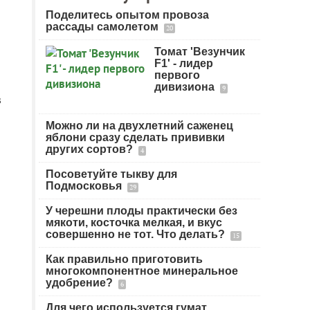
Поделитесь опытом провоза
рассады самолетом
20
Томат 'Везунчик
F1' - лидер
первого
дивизиона
9
в
Можно ли на двухлетний саженец
яблони сразу сделать прививки
других сортов?
4
Посоветуйте тыкву для
Подмосковья
29
У черешни плоды практически без
мякоти, косточка мелкая, и вкус
совершенно не тот. Что делать?
15
Как правильно приготовить
многокомпонентное минеральное
удобрение?
6
Для чего используется гумат