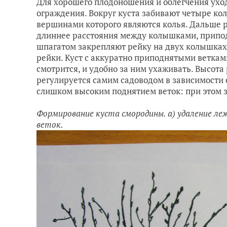
Для хорошего плодоношения и облегчения ухо
ограждения. Вокруг куста забивают четыре кол
вершинами которого являются колья. Дальше р
длиннее расстояния между колышками, припод
шпагатом закрепляют рейку на двух колышках
рейки. Куст с аккуратно приподнятыми ветка
смотрится, и удобно за ним ухаживать. Высота 
регулируется самим садоводом в зависимости о
слишком высоким поднятием веток: при этом 
Формирование куста смородины. а) удаление леж
веток.