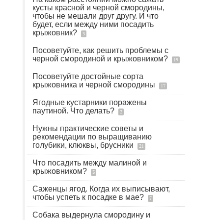
кусты красной и черной смородины,
чтобы не мешали друг другу. И что
будет, если между ними посадить
крыжовник?
3
Посоветуйте, как решить проблемы с
черной смородиной и крыжовником?
19
Посоветуйте достойные сорта
крыжовника и черной смородины
17
Ягодные кустарники поражены
паутиной. Что делать?
2
Нужны практические советы и
рекомендации по выращиванию
голубики, клюквы, брусники
21
Что посадить между малиной и
крыжовником?
3
Саженцы ягод. Когда их выписывают,
чтобы успеть к посадке в мае?
7
Собака выдернула смородину и