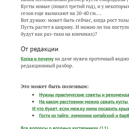
Кусты новые (пошел третий год), и у некоторы
сезон еще вымахают на 20-40 см.…
Вот думаю: может быть сейчас, когда рост тол
Пусть растет в ширину. И можно ли так поступ
будут как раз-таки на кончиках)?
От редакции
на даче нужен проточный водно
Когда и почему
редакционный разбор.
Это может быть полезным:
Нужны практические советы и рекоменда
На каком расстоянии можно сажать кусты
И что будет, если между ними посадить кры
Гости из тайги: лимонник китайский и бар
Все вопросы о ягодных кустарниках (11)