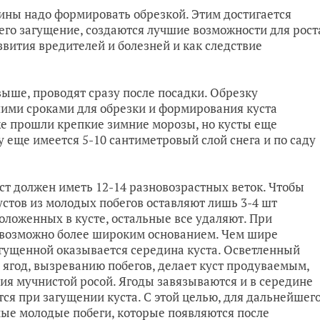
ины надо формировать обрезкой. Этим достигается
его загущение, создаются лучшие возможности для рост
вития вредителей и болезней и как следствие
ыше, проводят сразу после посадки. Обрезку
шими сроками для обрезки и формирования куста
уже прошли крепкие зимние морозы, но кусты еще
ду еще имеется 5-10 сантиметровый слой снега и по саду
 должен иметь 12-14 разновозрастных веток. Чтобы
устов из молодых побегов оставляют лишь 3-4 шт
ложенных в кусте, остальные все удаляют. При
с возможно более широким основанием. Чем шире
загущенной оказывается середина куста. Осветленный
 ягод, вызреванию побегов, делает куст продуваемым,
ния мучнистой росой. Ягоды завязываются и в середине
тся при загущении куста. С этой целью, для дальнейшег
ные молодые побеги, которые появляются после