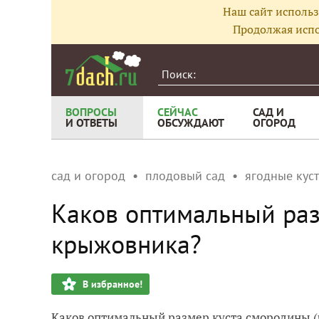
Наш сайт использ
Продолжая испо
ВОПРОСЫ
СЕЙЧАС
САД И
И ОТВЕТЫ
ОБСУЖДАЮТ
ОГОРОД
сад и огород
плодовый сад
ягодные кус
Каков оптимальный раз
крыжовника?
В избранное!
Каков оптимальный размер куста смородины (