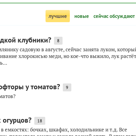
лучшие
новые
сейчас обсуждают
адкой клубники?
8
млянику садовую в августе, сейчас занята луком, которы
ивание хлорокисью меди, но кое-что выжило, лук растё
...
офторы у томатов?
9
матов?
 огурцов?
18
в емкостях: бочках, шкафах, холодильнике и т.д. Все