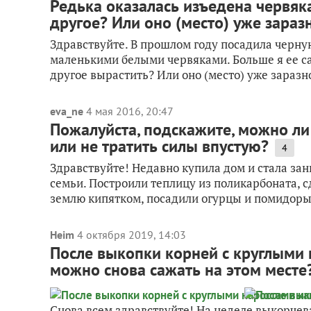
Редька оказалась изъедена червяк
другое? Или оно (место) уже зараз
Здравствуйте. В прошлом году посадила черну
маленькими белыми червяками. Больше я ее са
другое вырастить? Или оно (место) уже заразн
eva_ne
4 мая 2016, 20:47
Пожалуйста, подскажите, можно ли 
или не тратить силы впустую?
4
Здравствуйте! Недавно купила дом и стала за
семьи. Построили теплицу из поликарбоната, 
землю кипятком, посадили огурцы и помидоры.
Heim
4 октября 2019, 14:03
После выкопки корней с круглыми 
можно снова сажать на этом месте
Снова всем здравствуйте! На неделе выкорчев