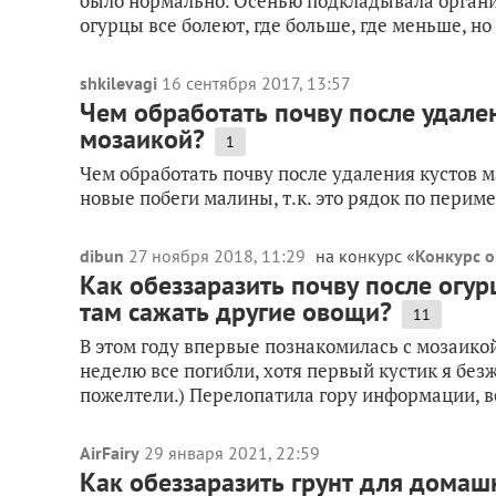
было нормально. Осенью подкладывала органик
огурцы все болеют, где больше, где меньше, но 
shkilevagi
16 сентября 2017, 13:57
Чем обработать почву после удале
мозаикой?
1
Чем обработать почву после удаления кустов 
новые побеги малины, т.к. это рядок по периме
dibun
27 ноября 2018, 11:29
на конкурс «
Конкурс о
Как обеззаразить почву после огу
там сажать другие овощи?
11
В этом году впервые познакомилась с мозаикой
неделю все погибли, хотя первый кустик я без
пожелтели.) Перелопатила гору информации, ве
AirFairy
29 января 2021, 22:59
Как обеззаразить грунт для домаш