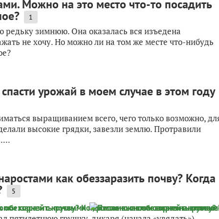
ами. Можно на это место что-то посадить
ное?
1
ю редьку зимнюю. Она оказалась вся изъедена
жать не хочу. Но можно ли на том же месте что-нибудь
ое?
спасти урожай в моем случае в этом году
ниматься выращиванием всего, чего только возможно, дл
сделали высокие грядки, завезли землю. Протравили
...
наростами как обеззаразить почву? Когда
?
5
ал пятилетнюю грушку-дикаря (начала «увядать»).