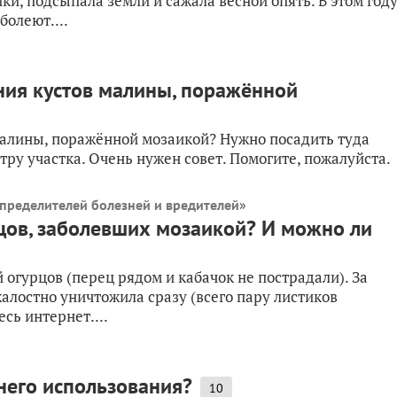
и, подсыпала земли и сажала весной опять. В этом год
болеют....
ния кустов малины, поражённой
малины, поражённой мозаикой? Нужно посадить туда
тру участка. Очень нужен совет. Помогите, пожалуйста.
пределителей болезней и вредителей
»
рцов, заболевших мозаикой? И можно ли
 огурцов (перец рядом и кабачок не пострадали). За
жалостно уничтожила сразу (всего пару листиков
сь интернет....
него использования?
10