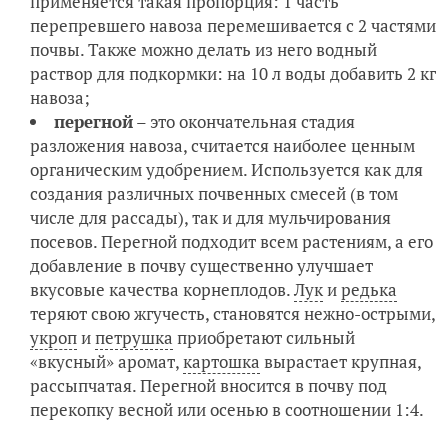
применяется такая пропорция: 1 часть
перепревшего навоза перемешивается с 2 частями
почвы. Также можно делать из него водный
раствор для подкормки: на 10 л воды добавить 2 кг
навоза;
перегной
– это окончательная стадия
разложения навоза, считается наиболее ценным
органическим удобрением. Используется как для
создания различных почвенных смесей (в том
числе для рассады), так и для мульчирования
посевов. Перегной подходит всем растениям, а его
добавление в почву существенно улучшает
вкусовые качества корнеплодов.
Лук
и
редька
теряют свою жгучесть, становятся нежно-острыми,
укроп
и
петрушка
приобретают сильный
«вкусный» аромат,
картошка
вырастает крупная,
рассыпчатая. Перегной вносится в почву под
перекопку весной или осенью в соотношении 1:4.