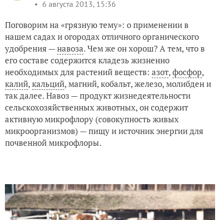
6 августа 2013, 15:36
Поговорим на «грязную тему»: о применении в
нашем садах и огородах отличного органического
удобрения —
навоза
. Чем же он хорош? А тем, что в
его составе содержится кладезь жизненно
необходимых для растений веществ:
азот
,
фосфор
,
калий
,
кальций
, магний, кобальт, железо, молибден и
так далее. Навоз — продукт жизнедеятельности
сельскохозяйственных животных, он содержит
активную микрофлору (совокупность живых
микроорганизмов) — пищу и источник энергии для
почвенной микрофлоры.