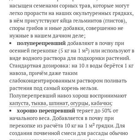
насыщен семенами сорных трав, которые могут
легко прорасти на наших окультуренных грядках,
в нём присутствуют яйца гельминтов (глистов),
споры грибов и иные добавки, совершенно не
нужные в нашем дачном деле;
полуперепревший
добавляют в почву при
осенней перекопке (5 кг на 1 м²) или используют в
виде водного раствора для подкормки растений.
Стандартная дозировка: на 10 л воды берётся 1 кг
навоза, причём даже таким
слабоконцентрированным раствором поливать
растения под самый корень нельзя.
Полуперепревший навоз хорош воспринимают
капуста
,
тыква
,
шпинат
,
огурцы
,
кабачки
;
хорошо перепревший
теряет до 50% от
начального веса. Добавляется в почву при
перекопке из расчёта 10 кг на 1 м² грядки. Для
создания почвенной смеси для рассады обычно