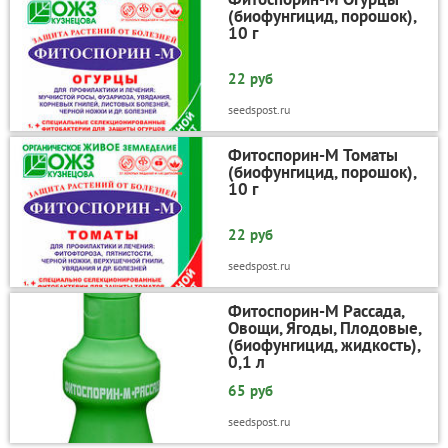
(биофунгицид, порошок),
10 г
22 руб
seedspost.ru
Фитоспорин-М Томаты
(биофунгицид, порошок),
10 г
22 руб
seedspost.ru
Фитоспорин-М Рассада,
Овощи, Ягоды, Плодовые,
(биофунгицид, жидкость),
0,1 л
65 руб
seedspost.ru