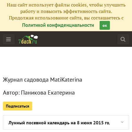
Наш сайт использует файлы cookies, чтобы улучшить
Все публикации
30
работу и повысить эффективность сайта.
Продолжая использование сайта, вы соглашаетесь с
Сейчас обсуждают
Политикой конфиденциальности
ок
Лунный посевной календарь на 13 июня 2015 года
Лунный посевной календарь на 12 июня 2015 года
Журнал садовода MatiKaterina
Лунный посевной календарь на 11 июня 2015 года
Автор:
Паникова Екатерина
Лунный посевной календарь на 10 июня 2015 года
Подписаться
Лунный посевной календарь на 9 июня 2015 года
Лунный посевной календарь на 8 июня 2015 года