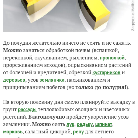
До полудня желательно ничего не сеять и не сажать.
Можно
заняться обработкой почвы (вспашкой,
перекопкой, окучиванием, рыхлением,
,
прополкой
прореживанием всходов), опрыскиванием растений
от
болезней
и
вредителей
, обрезкой
и
кустарников
, усов
, пасынкованием и
деревьев
земляники
прищипыванием побегов (но
только до полудня!
).
На вторую половину дня смело планируйте высадку в
грунт
теплолюбивых овощных и цветочных
рассады
растений.
Благополучно
пройдет укоренение усов
земляники.
Можно
сеять
,
,
,
лук
редьку
шпинат
, салатный цикорий,
для летнего
морковь
репу