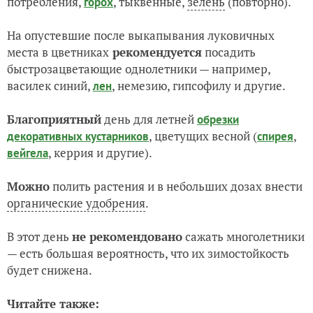
потребления,
, тыквенные,
зелень
(повторно).
горох
На опустевшие после выкапывания луковичных
места в цветниках
рекомендуется
посадить
быстрозацветающие однолетники — например,
василек синий,
, немезию, гипсофилу и другие.
лен
Благоприятный
день для летней
обрезки
, цветущих весной (
,
декоративных кустарников
спирея
, керрия и другие).
вейгела
Можно
полить растения и в небольших дозах внести
органические удобрения
.
В этот день
не рекомендовано
сажать многолетники
— есть большая вероятность, что их зимостойкость
будет снижена.
Читайте также: