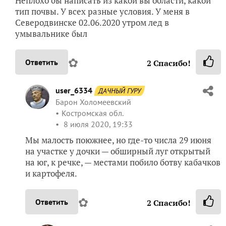
Неплохо бы написать из какой вы области, какой
тип почвы. У всех разные условия. У меня в
Северодвинске 02.06.2020 утром лед в
умывальнике был
✿
Ответить
2
Спасибо!
user_6334
ДАЧНЫЙ ГУРУ
Барон Холомеевский
Костромская обл.
8 июля 2020, 19:33
Мы малость поюжнее, но где-то числа 29 июня
на участке у дочки — обширный луг открытый
на юг, к речке, — местами побило ботву кабачков
и картофеля.
✿
Ответить
2
Спасибо!