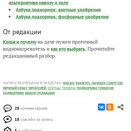
альтернатива навозу и золе
Азбука подкормок: азотные удобрения
Азбука подкормок: фосфорные удобрения
От редакции
на даче нужен проточный
Когда и почему
воднонагреватель и
. Прочитайте
как его выбрать
редакционный разбор.
ЗАПИСЬ РАЗМЕЩЕНА В РАЗДЕЛАХ:
,
,
ФАСКО
КОНКУРС ДАЧНЫХ СЕКРЕТОВ
,
,
,
,
ЛИЧНЫЙ ОПЫТ ЧИТАТЕЛЕЙ
ОГУРЦЫ
ТОМАТЫ
ПОДКОРМКА ТОМАТОВ
,
ПОДКОРМКИ
ВЫБОР РЕДАКЦИИ
28
комментариев
18
спасибо за запись
5
в избранном