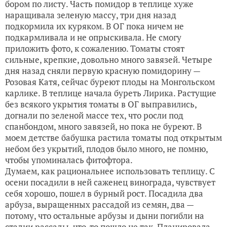
бором по листу. Часть помидор в теплице хуже
наращивала зеленую массу, три дня назад
подкормила их куряком. В ОГ пока ничем не
подкармливала и не опрыскивала. Не смогу
приложить фото, к сожалению. Томаты стоят
сильные, крепкие, довольно много завязей. Четыре
дня назад сняли первую красную помидорину —
Розовая Катя, сейчас буреют плоды на Монгольском
карлике. В теплице начала буреть Лирика. Растущие
без всякого укрытия томаты в ОГ выправились,
догнали по зеленой массе тех, что росли под
спанбондом, много завязей, но пока не буреют. В
моем детстве бабушка растила томаты под открытым
небом без укрытий, плодов было много, не помню,
чтобы упоминалась фитофтора.
Думаем, как рациональнее использовать теплицу. С
осени посадили в ней саженец винограда, чувствует
себя хорошо, пошел в бурный рост. Посадила два
арбуза, выращенных рассадой из семян, два —
потому, что остальные арбузы и дыни погибли на
стадии рассады, что-то пошло не так. Планировала