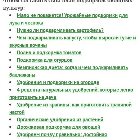
чтобы
составить свой план подкормок овощных
культур
:
Мало не покажется! Урожайные подкормки для
лука и чеснока
Нужно ли подкармливать картофель?
Чем подкармливать капусту, чтобы выросли тугие и
вкусные кочаны
Полив и подкормка томатов
Подкормка для огурцов
Чемпионская диета: когда и чем подкармливать
баклажаны
Удобрения и подкормки на огороде
4 рецепта натуральных удобрений, которые легко
приготовить на даче
Удобрение из крапивы: как приготовить травяной
настой
Органические удобрения из растений
Дрожжевая подкормка для овощей
Удобряем почву правильно: достойная