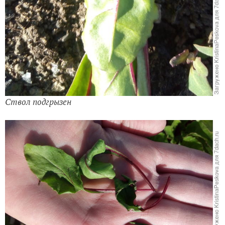
Ствол подгрызен