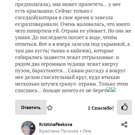
предполагала), она может прилететь… у нее
есть крылышки. Сейчас только с
соседкой(которая в свое время и завезла
ее)разговаривали. Очень жаловалась, что много
чего попортила ей. Отрава ее убивает. Но она же
умная. До последнего ползет к воде, чтобы
отпиться. Вот и я вчера залезла под укрывной, а
там два куста( тыква и кабачок), которые
собирались зацвести лежат отгрызанные. и
рядом два огромным чудища лежат кверху
пузом, барахтаются… Сажаю рассаду а вокруг
нее делаю спасательный круг, куда втыкаю
несколько штучек гранул- отравы. Только этим
спасаюсь… больше ничего ее не берет
✿
Ответить
1
Спасибо!
KristinaPeskova
Кристина Пескова
Реж