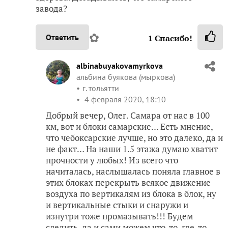
завода?
✿
Ответить
1
Спасибо!
albinabuyakovamyrkova
альбина буякова (мыркова)
г. тольятти
4 февраля 2020, 18:10
Добрый вечер, Олег. Самара от нас в 100
км, вот и блоки самарские… Есть мнение,
что чебоксарские лучше, но это далеко, да и
не факт… На наши 1.5 этажа думаю хватит
прочности у любых! Из всего что
начиталась, наслышалась поняла главное в
этих блоках перекрыть всякое движение
воздуха по вертикалям из блока в блок, ну
и вертикальные стыки и снаружи и
изнутри тоже промазывать!!! Будем
следить, да и сами можем что-то, где-то…