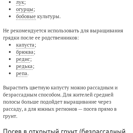
лук
;
огурцы
;
бобовые
культуры.
Не рекомендуется использовать для выращивания
грядки после ее родственников:
капуста
;
брюква
;
редис
;
редька
;
репа
.
Вырастить цветную капусту можно рассадным и
безрассадным способом. Для жителей средней
полосы больше подойдет выращивание через
рассаду, а для южных регионов — посев прямо в
грунт.
Посев в открытый грунт (безрассадный