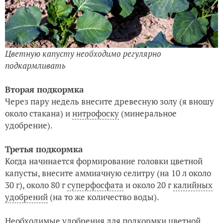
Цветную капусту необходимо регулярно
подкармливать
Вторая подкормка
Через пару недель внесите древесную золу (я вношу
около стакана) и
нитрофоску
(минеральное
удобрение).
Третья подкормка
Когда начинается формирование головки цветной
капусты, внесите аммиачную селитру (на 10 л около
30 г), около 80 г
суперфосфата
и около 20 г
калийных
удобрений
(на то же количество воды).
Необходимые удобрения для подкормки цветной