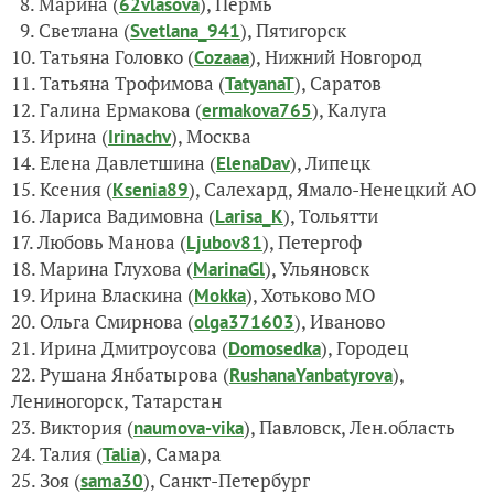
8. Марина (
), Пермь
62vlasova
9. Светлана (
), Пятигорск
Svetlana_941
10. Татьяна Головко (
), Нижний Новгород
Cozaaa
11. Татьяна Трофимова (
), Саратов
TatyanaT
12. Галина Ермакова (
), Калуга
ermakova765
13. Ирина (
), Москва
Irinachv
14. Елена Давлетшина (
), Липецк
ElenaDav
15. Ксения (
), Салехард, Ямало-Ненецкий АО
Ksenia89
16. Лариса Вадимовна (
), Тольятти
Larisa_K
17. Любовь Манова (
), Петергоф
Ljubov81
18. Марина Глухова (
), Ульяновск
MarinaGl
19. Ирина Власкина (
), Хотьково МО
Mokka
20. Ольга Смирнова (
), Иваново
olga371603
21. Ирина Дмитроусова (
), Городец
Domosedka
22. Рушана Янбатырова (
),
RushanaYanbatyrova
Лениногорск, Татарстан
23. Виктория (
), Павловск, Лен.область
naumova-vika
24. Талия (
), Самара
Talia
25. Зоя (
), Санкт-Петербург
sama30