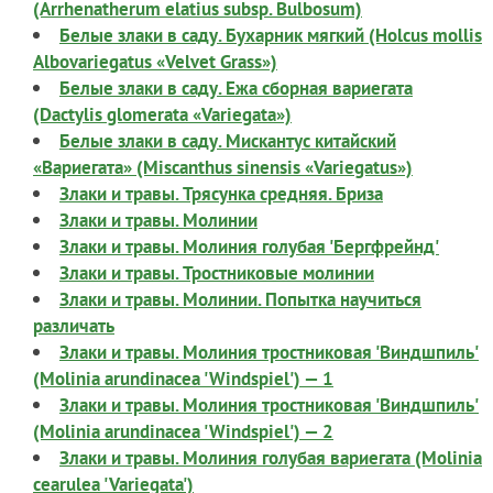
(Arrhenatherum elatius subsp. Bulbosum)
Белые злаки в саду. Бухарник мягкий (Holcus mollis
Albovariegatus «Velvet Grass»)
Белые злаки в саду. Ежа сборная вариегата
(Dactylis glomerata «Variegata»)
Белые злаки в саду. Мискантус китайский
«Вариегата» (Miscanthus sinensis «Variegatus»)
Злаки и травы. Трясунка средняя. Бриза
Злаки и травы. Молинии
Злаки и травы. Молиния голубая 'Бергфрейнд'
Злаки и травы. Тростниковые молинии
Злаки и травы. Молинии. Попытка научиться
различать
Злаки и травы. Молиния тростниковая 'Виндшпиль'
(Molinia arundinacea 'Windspiel') — 1
Злаки и травы. Молиния тростниковая 'Виндшпиль'
(Molinia arundinacea 'Windspiel') — 2
Злаки и травы. Молиния голубая вариегата (Molinia
cearulea 'Variegata')