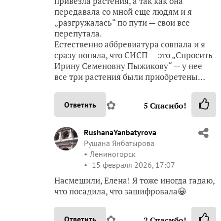
привезла растения, а так как она
передавала со мной еще людям и я
„разгружалась“ по пути — свои все
перепутала.
Естественно аббревиатура совпала и я
сразу поняла, что СИСП — это „Спросить
Ирину Семеновну Пыжикову“ — у нее
все три растения были приобретены…
✿
Ответить
5
Спасибо!
RushanaYanbatyrova
Рушана Янбатырова
Лениногорск
15 февраля 2026, 17:07
Насмешили, Елена! Я тоже иногда гадаю,
что посадила, что зашифровала😀
✿
Ответить
2
Спасибо!