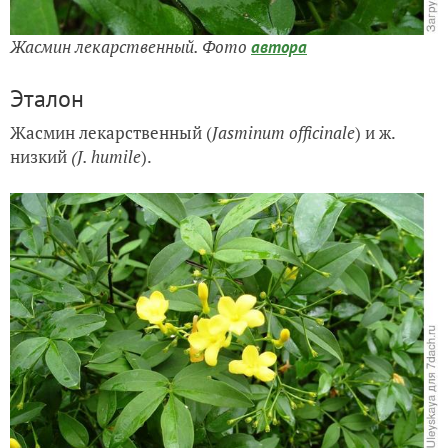
Жасмин лекарственный
. Фото
автора
Эталон
Жасмин лекарственный (
Jasminum officinale
) и ж.
низкий
(J. humile
).