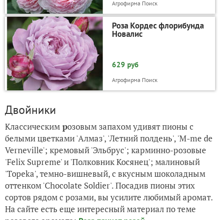
Агрофирма Поиск
Роза Кордес флорибунда
Новалис
629 руб
Агрофирма Поиск
Двойники
Классическим
р
озовым запахом удивят пионы с
белыми цветками 'Алмаз', 'Летний полдень', 'M-me de
Verneville'; кремовый 'Эльбрус'; карминно-розовые
'Felix Supreme' и 'Полковник Косянец'; малиновый
'Topekа', темно-вишневый, с вкусным шоколадным
оттенком 'Chocolate Soldier'. Посадив пионы этих
сортов рядом с розами, вы усилите любимый аромат.
На сайте есть еще интересный материал по теме