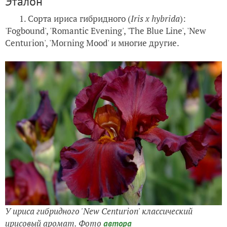
Эталон
1. Сорта ириса гибридного (
Iris x hybrida
):
'Fogbound', 'Romantic Evening', 'The Blue Line', 'New
Centurion', 'Morning Mood' и многие другие.
У ириса гибридного 'New Centurion' классический
ирисовый аромат. Фото
автора