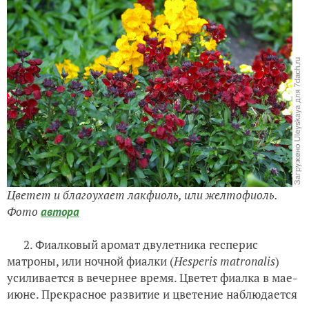
Цветет и благоухает лакфиоль, или желтофиоль
.
Фото
автора
2. Фиалковый аромат двулетника гесперис
матроны, или ночной фиалки (
Hesperis matronalis
)
усиливается в вечернее время. Цветет фиалка в мае-
июне. Прекрасное развитие и цветение наблюдается