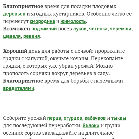
Благоприятное
время для посадки плодовых
и
ягодных
кустарников. Особенно легко ее
деревьев
перенесут
и
.
смородина
жимолость
Возможен
посев
,
,
,
подзимний
луков
чеснока
черемши
,
.
щавеля
ревеня
Хороший
день для работы с почвой: прорыхлите
грядки с капустой, окучьте кочаны. Перекопайте
грядки, с которых уже убран урожай. Можно
прополоть сорняки вокруг деревьев в саду.
Благоприятное
время для борьбы с наземными
.
вредителями
Соберите урожай
,
,
и
перца
огурцов
кабачков
тыквы
для последующей переработки.
и груши
Яблоки
осенних сортов закладывайте на длительное